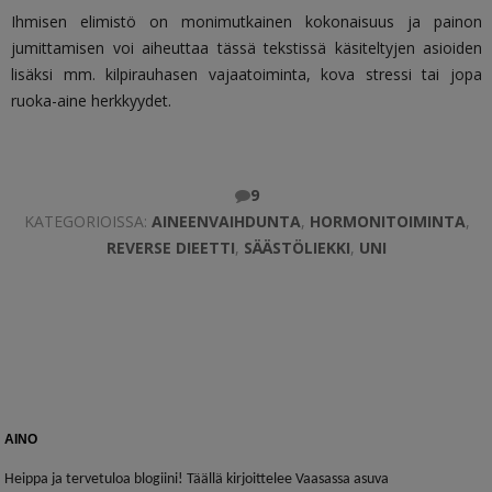
Ihmisen elimistö on monimutkainen kokonaisuus ja painon
jumittamisen voi aiheuttaa tässä tekstissä käsiteltyjen asioiden
lisäksi mm. kilpirauhasen vajaatoiminta, kova stressi tai jopa
ruoka-aine herkkyydet.
9
KATEGORIOISSA:
AINEENVAIHDUNTA
,
HORMONITOIMINTA
,
REVERSE DIEETTI
,
SÄÄSTÖLIEKKI
,
UNI
AINO
Heippa ja tervetuloa blogiini! Täällä kirjoittelee Vaasassa asuva