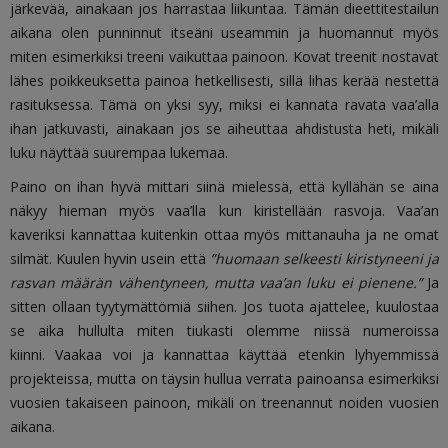
järkevää, ainakaan jos harrastaa liikuntaa. Tämän dieettitestailun
aikana olen punninnut itseäni useammin ja huomannut myös
miten esimerkiksi treeni vaikuttaa painoon. Kovat treenit nostavat
lähes poikkeuksetta painoa hetkellisesti, sillä lihas kerää nestettä
rasituksessa. Tämä on yksi syy, miksi ei kannata ravata vaa’alla
ihan jatkuvasti, ainakaan jos se aiheuttaa ahdistusta heti, mikäli
luku näyttää suurempaa lukemaa.
Paino on ihan hyvä mittari siinä mielessä, että kyllähän se aina
näkyy hieman myös vaa’lla kun kiristellään rasvoja. Vaa’an
kaveriksi kannattaa kuitenkin ottaa myös mittanauha ja ne omat
silmät. Kuulen hyvin usein että
”huomaan selkeesti kiristyneeni ja
rasvan määrän vähentyneen, mutta vaa’an luku ei pienene.”
Ja
sitten ollaan tyytymättömiä siihen. Jos tuota ajattelee, kuulostaa
se aika hullulta miten tiukasti olemme niissä numeroissa
kiinni. Vaakaa voi ja kannattaa käyttää etenkin lyhyemmissä
projekteissa, mutta on täysin hullua verrata painoansa esimerkiksi
vuosien takaiseen painoon, mikäli on treenannut noiden vuosien
aikana.