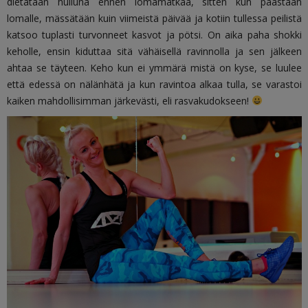
dietataan hulluna ennen lomamatkaa, sitten kun päästään
lomalle, mässätään kuin viimeistä päivää ja kotiin tullessa peilistä
katsoo tuplasti turvonneet kasvot ja pötsi. On aika paha shokki
keholle, ensin kiduttaa sitä vähäisellä ravinnolla ja sen jälkeen
ahtaa se täyteen. Keho kun ei ymmärä mistä on kyse, se luulee
että edessä on nälänhätä ja kun ravintoa alkaa tulla, se varastoi
kaiken mahdollisimman järkevästi, eli rasvakudokseen!