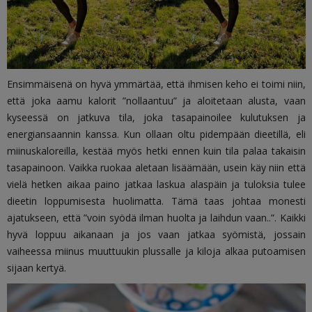
Ensimmäisenä on hyvä ymmärtää, että ihmisen keho ei toimi niin,
että joka aamu kalorit ”nollaantuu” ja aloitetaan alusta, vaan
kyseessä on jatkuva tila, joka tasapainoilee kulutuksen ja
energiansaannin kanssa. Kun ollaan oltu pidempään dieetillä, eli
miinuskaloreilla, kestää myös hetki ennen kuin tila palaa takaisin
tasapainoon. Vaikka ruokaa aletaan lisäämään, usein käy niin että
vielä hetken aikaa paino jatkaa laskua alaspäin ja tuloksia tulee
dieetin loppumisesta huolimatta. Tämä taas johtaa monesti
ajatukseen, että ”voin syödä ilman huolta ja laihdun vaan..”. Kaikki
hyvä loppuu aikanaan ja jos vaan jatkaa syömistä, jossain
vaiheessa miinus muuttuukin plussalle ja kiloja alkaa putoamisen
sijaan kertyä.