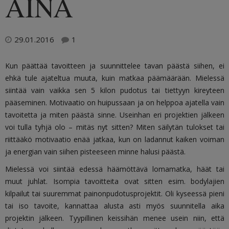
AINA
29.01.2016
1
Kun päättää tavoitteen ja suunnittelee tavan päästä siihen, ei
ehkä tule ajateltua muuta, kuin matkaa päämäärään. Mielessä
siintää vain vaikka sen 5 kilon pudotus tai tiettyyn kireyteen
pääseminen. Motivaatio on huipussaan ja on helppoa ajatella vain
tavoitetta ja miten päästä sinne. Useinhan eri projektien jälkeen
voi tulla tyhjä olo – mitäs nyt sitten? Miten säilytän tulokset tai
riittääkö motivaatio enää jatkaa, kun on ladannut kaiken voiman
ja energian vain siihen pisteeseen minne halusi päästä.
Mielessä voi siintää edessä häämöttävä lomamatka, häät tai
muut juhlat. Isompia tavoitteita ovat sitten esim. bodylajien
kilpailut tai suuremmat painonpudotusprojektit. Oli kyseessä pieni
tai iso tavoite, kannattaa alusta asti myös suunnitella aika
projektin jälkeen. Tyypillinen keissihän menee usein niin, että