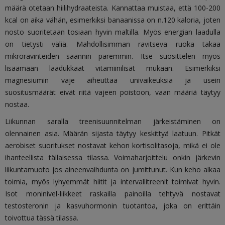
määrä otetaan hiilihydraateista. Kannattaa muistaa, että 100-200
kcal on aika vähän, esimerkiksi banaanissa on n.120 kaloria, joten
nosto suoritetaan tosiaan hyvin maltilla. Myös energian laadulla
on tietysti väliä. Mahdollisimman ravitseva ruoka takaa
mikroravinteiden saannin paremmin. Itse suosittelen myös
lisäämään laadukkaat vitamiinilisät mukaan. Esimerkiksi
magnesiumin vaje aiheuttaa univaikeuksia ja usein
suositusmäärät eivät riitä vajeen poistoon, vaan määriä täytyy
nostaa.
Liikunnan saralla treenisuunnitelman järkeistäminen on
olennainen asia. Määrän sijasta täytyy keskittyä laatuun. Pitkät
aerobiset suoritukset nostavat kehon kortisolitasoja, mikä ei ole
ihanteellista tällaisessa tilassa. Voimaharjoittelu onkin järkevin
liikuntamuoto jos aineenvaihdunta on jumittunut. Kun keho alkaa
toimia, myös lyhyemmät hiitit ja intervallitreenit toimivat hyvin.
Isot moninivel-liikkeet raskailla painoilla tehtyvä nostavat
testosteronin ja kasvuhormonin tuotantoa, joka on erittäin
toivottua tässä tilassa.