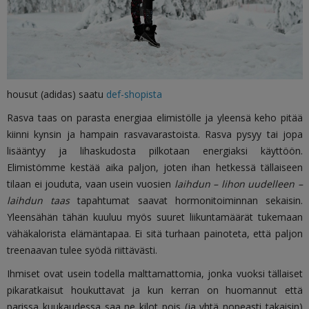
housut (adidas) saatu
def-shopista
Rasva taas on parasta energiaa elimistölle ja yleensä keho pitää
kiinni kynsin ja hampain rasvavarastoista. Rasva pysyy tai jopa
lisääntyy ja lihaskudosta pilkotaan energiaksi käyttöön.
Elimistömme kestää aika paljon, joten ihan hetkessä tällaiseen
tilaan ei jouduta, vaan usein vuosien
laihdun – lihon uudelleen –
laihdun taas
tapahtumat saavat hormonitoiminnan sekaisin.
Yleensähän tähän kuuluu myös suuret liikuntamäärät tukemaan
vähäkalorista elämäntapaa. Ei sitä turhaan painoteta, että paljon
treenaavan tulee syödä riittävästi.
Ihmiset ovat usein todella malttamattomia, jonka vuoksi tällaiset
pikaratkaisut houkuttavat ja kun kerran on huomannut että
parissa kuukaudessa saa ne kilot pois (ja yhtä nopeasti takaisin)