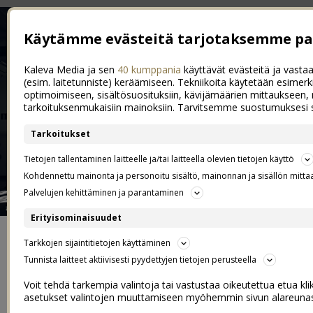
Käytämme evästeitä tarjotaksemme pa
Kaleva Media ja sen
40 kumppania
käyttävät evästeitä ja vastaa
(esim. laitetunniste) keräämiseen. Tekniikoita käytetään esimerk
optimoimiseen, sisältösuosituksiin, kävijämäärien mittaukseen, 
tarkoituksenmukaisiin mainoksiin. Tarvitsemme suostumuksesi s
Tarkoitukset
Tietojen tallentaminen laitteelle ja/tai laitteella olevien tietojen käyttö
Kohdennettu mainonta ja personoitu sisältö, mainonnan ja sisällön mitta
Palvelujen kehittäminen ja parantaminen
Erityisominaisuudet
ETUSIVU
Tarkkojen sijaintitietojen käyttäminen
Tunnista laitteet aktiivisesti pyydettyjen tietojen perusteella
YHTEYDENOTOT JA YHTEISTYÖT
Voit tehdä tarkempia valintoja tai vastustaa oikeutettua etua kl
asetukset valintojen muuttamiseen myöhemmin sivun alareunasta