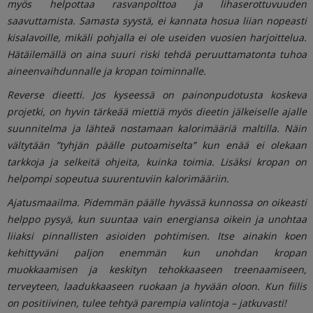
myös helpottaa rasvanpolttoa ja lihaserottuvuuden
saavuttamista. Samasta syystä, ei kannata hosua liian nopeasti
kisalavoille, mikäli pohjalla ei ole useiden vuosien harjoittelua.
Hätäilemällä on aina suuri riski tehdä peruuttamatonta tuhoa
aineenvaihdunnalle ja kropan toiminnalle.
Reverse dieetti. Jos kyseessä on painonpudotusta koskeva
projetki, on hyvin tärkeää miettiä myös dieetin jälkeiselle ajalle
suunnitelma ja lähteä nostamaan kalorimääriä maltilla. Näin
vältytään ”tyhjän päälle putoamiselta” kun enää ei olekaan
tarkkoja ja selkeitä ohjeita, kuinka toimia. Lisäksi kropan on
helpompi sopeutua suurentuviin kalorimääriin.
Ajatusmaailma. Pidemmän päälle hyvässä kunnossa on oikeasti
helppo pysyä, kun suuntaa vain energiansa oikein ja unohtaa
liiaksi pinnallisten asioiden pohtimisen. Itse ainakin koen
kehittyväni paljon enemmän kun unohdan kropan
muokkaamisen ja keskityn tehokkaaseen treenaamiseen,
terveyteen, laadukkaaseen ruokaan ja hyvään oloon. Kun fiilis
on positiivinen, tulee tehtyä parempia valintoja – jatkuvasti!