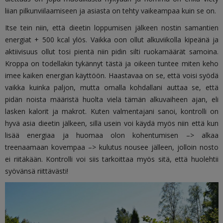
liian pilkunviilaamiseen ja asiasta on tehty vaikeampaa kuin se on.
Itse tein niin, että dieetin loppumisen jälkeen nostin samantien
energiat + 500 kcal ylös. Vaikka oon ollut alkuviikolla kipeänä ja
aktiivisuus ollut tosi pientä niin pidin silti ruokamäärät samoina.
Kroppa on todellakin tykännyt tästä ja oikeen tuntee miten keho
imee kaiken energian käyttöön. Haastavaa on se, että voisi syödä
vaikka kuinka paljon, mutta omalla kohdallani auttaa se, että
pidän noista määristä huolta vielä tämän alkuvaiheen ajan, eli
lasken kalorit ja makrot. Kuten valmentajani sanoi, kontrolli on
hyvä asia dieetin jälkeen, sillä usein voi käydä myös niin että kun
lisää energiaa ja huomaa olon kohentumisen –> alkaa
treenaamaan kovempaa –> kulutus nousee jälleen, jolloin nosto
ei riitäkään. Kontrolli voi siis tarkoittaa myös sitä, että huolehtii
syövänsä riittävästi!