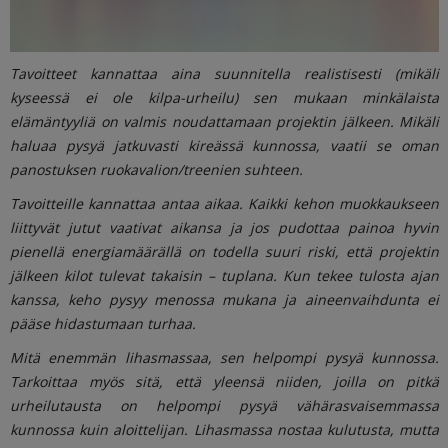
Tavoitteet kannattaa aina suunnitella realistisesti (mikäli
kyseessä ei ole kilpa-urheilu) sen mukaan minkälaista
elämäntyyliä on valmis noudattamaan projektin jälkeen. Mikäli
haluaa pysyä jatkuvasti kireässä kunnossa, vaatii se oman
panostuksen ruokavalion/treenien suhteen.
Tavoitteille kannattaa antaa aikaa. Kaikki kehon muokkaukseen
liittyvät jutut vaativat aikansa ja jos pudottaa painoa hyvin
pienellä energiamäärällä on todella suuri riski, että projektin
jälkeen kilot tulevat takaisin – tuplana. Kun tekee tulosta ajan
kanssa, keho pysyy menossa mukana ja aineenvaihdunta ei
pääse hidastumaan turhaa.
Mitä enemmän lihasmassaa, sen helpompi pysyä kunnossa.
Tarkoittaa myös sitä, että yleensä niiden, joilla on pitkä
urheilutausta on helpompi pysyä vähärasvaisemmassa
kunnossa kuin aloittelijan. Lihasmassa nostaa kulutusta, mutta