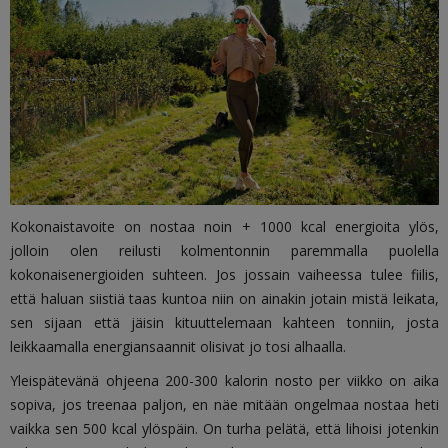
Kokonaistavoite on nostaa noin + 1000 kcal energioita ylös,
jolloin olen reilusti kolmentonnin paremmalla puolella
kokonaisenergioiden suhteen. Jos jossain vaiheessa tulee fiilis,
että haluan siistiä taas kuntoa niin on ainakin jotain mistä leikata,
sen sijaan että jäisin kituuttelemaan kahteen tonniin, josta
leikkaamalla energiansaannit olisivat jo tosi alhaalla.
Yleispätevänä ohjeena 200-300 kalorin nosto per viikko on aika
sopiva, jos treenaa paljon, en näe mitään ongelmaa nostaa heti
vaikka sen 500 kcal ylöspäin. On turha pelätä, että lihoisi jotenkin