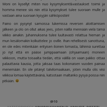
Moni on kysellyt miten nuo kysymyksent&vastaukset toimii ja
homma menee siis niin että kysymykset tulee suoraan mulle ja
vastaan aina suoraan kysyjän sähköpostiin!
Paino on pysynyt samoissa lukemissa reversen aloittamisen
jälkeen ja olo on ollut aikas jees, joten näillä mennään vielä tämä
viikko ainakin. Juhannuksena tulee luultavasti relattua hieman ja
mun kesälomakin kolkuttelee jo oville. Ihan rehellisesti sanottuna,
en ole edes mitenkään erityisen iloinen lomasta, lähinnä surettaa
jo nyt että en pääse jumppaamaan (ohjaamaan) moneen
viikkoon, mutta toisaalta tiedän, että välillä on vaan pakko ottaa
palauttavia kausia, jotta jaksaa taas kokonaisen vuoden painaa
menemään. En ole pitänyt talvilomaakaan, joten mulla olis viisi
viikkoa lomaa käytettävänä, katsotaan maltanko pysyä poissa niin
pitkään.
10