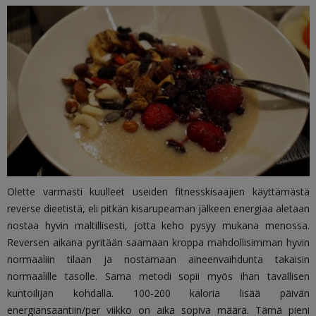
Olette varmasti kuulleet useiden fitnesskisaajien käyttämästä
reverse dieetistä, eli pitkän kisarupeaman jälkeen energiaa aletaan
nostaa hyvin maltillisesti, jotta keho pysyy mukana menossa.
Reversen aikana pyritään saamaan kroppa mahdollisimman hyvin
normaaliin tilaan ja nostamaan aineenvaihdunta takaisin
normaalille tasolle. Sama metodi sopii myös ihan tavallisen
kuntoilijan kohdalla. 100-200 kaloria lisää päivän
energiansaantiin/per viikko on aika sopiva määrä. Tämä pieni