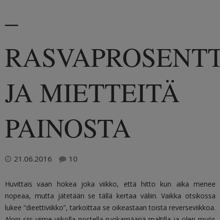
–
RASVAPROSENTT
JA MIETTEITÄ
PAINOSTA
21.06.2016
10
Huvittais vaan hokea joka viikko, että hitto kun aika menee
nopeaa, mutta jätetään se tällä kertaa väliin. Vaikka otsikossa
lukee ”dieettiviikko”, tarkoittaa se oikeastaan toista reverseviikkoa.
Aloin siis viime viikolla nostella ruokamääriä maltilla ja olen myös