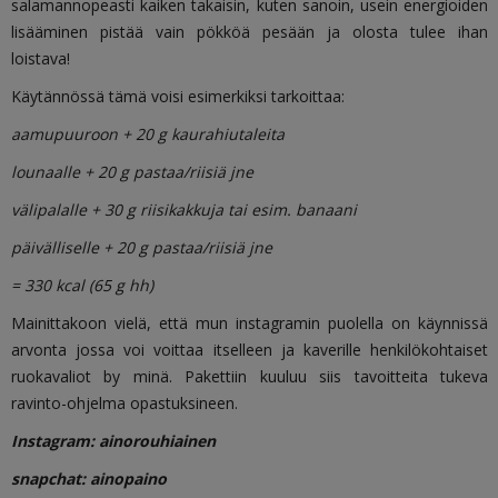
salamannopeasti kaiken takaisin, kuten sanoin, usein energioiden
lisääminen pistää vain pökköä pesään ja olosta tulee ihan
loistava!
Käytännössä tämä voisi esimerkiksi tarkoittaa:
aamupuuroon + 20 g kaurahiutaleita
lounaalle + 20 g pastaa/riisiä jne
välipalalle + 30 g riisikakkuja tai esim. banaani
päivälliselle + 20 g pastaa/riisiä jne
= 330 kcal (65 g hh)
Mainittakoon vielä, että mun instagramin puolella on käynnissä
arvonta jossa voi voittaa itselleen ja kaverille henkilökohtaiset
ruokavaliot by minä. Pakettiin kuuluu siis tavoitteita tukeva
ravinto-ohjelma opastuksineen.
Instagram: ainorouhiainen
snapchat: ainopaino