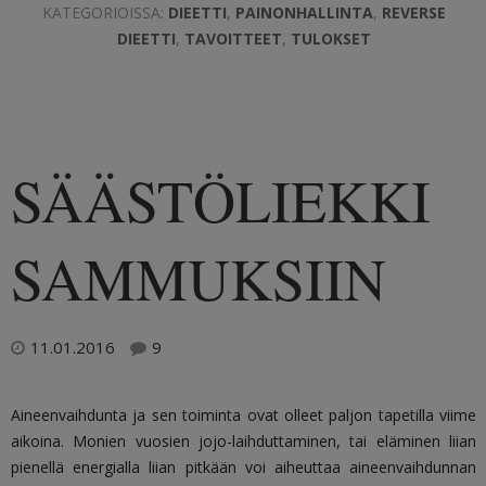
KATEGORIOISSA:
DIEETTI
,
PAINONHALLINTA
,
REVERSE
DIEETTI
,
TAVOITTEET
,
TULOKSET
SÄÄSTÖLIEKKI
SAMMUKSIIN
11.01.2016
9
Aineenvaihdunta ja sen toiminta ovat olleet paljon tapetilla viime
aikoina. Monien vuosien jojo-laihduttaminen, tai eläminen liian
pienellä energialla liian pitkään voi aiheuttaa aineenvaihdunnan