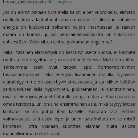
housut (adidas) saatu
def-shopista
Jos on elänyt pitkään tuhannella kalorilla per vuorokausi, elimistö
on ikään kuin adaptoitunut tähän määrään. Lisäksi liian vähäinen
energia on luultavasti polttanut paljon lihasmassaa ja rasvan
määrä on korkea, jolloin perusaineenvaihdunta on hidastunut
entisestään. Miten sitten lähteä purkamaan ongelmaa?
Mikäli tällainen elämäntyyli on kestänyt useita vuosia, ei kannata
odottaa että ongelma korjaantuisi ihan hetkessä. Maltti on valttia.
Tärkeimmät asiat ovat tietysti lepo, hormonitoiminnan
tasapainottaminen sekä energian lisääminen maltilla. Nykyinen
elämäntyylimme on usein hyvin stressaavaa ja kun siihen lisätään
sähköjäniksen lailla hyppiminen, juokseminen ja suorittaminen,
ovat usein myös yöunet hataralla pohjalla. Kun aletaan parantaa
omaa terveyttä, uni on aina ensimmäinen asia, mikä täytyy laittaa
kuntoon. Se on pohja ihan kaikelle. Painotan tätä erittäin
voimakkaasti, sillä usein lepo ja unen laatu/määrä on se mistä
karsitaan, jotta voidaan suorittaa elämän muita asioita
mahdollisimman tehokkaasti.