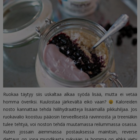
Ruokaa täytyy siis uskaltaa alkaa syödä lisää, mutta ei vetää
homma överiksi. Kuulostaa järkevältä eikö vaan?
Kaloreiden
nosto kannattaa tehdä hiilihydraatteja lisäämällä pikkuhiljaa. Jos
ruokavalio koostuu pääosin terveellisestä ravinnosta ja treeniäkin
tulee tehtyä, voi noston tehdä muutamassa reilummassa osassa.
Kuten jossain aiemmassa postauksessa mainitsin, reverse
diettaus on jopa muodikasta nykyään ja homma on ehkä viety