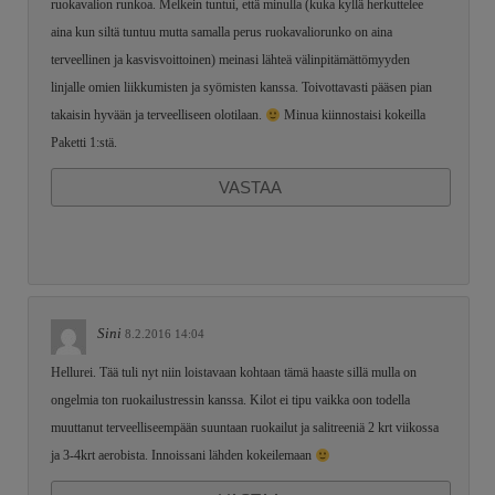
ruokavalion runkoa. Melkein tuntui, että minulla (kuka kyllä herkuttelee
aina kun siltä tuntuu mutta samalla perus ruokavaliorunko on aina
terveellinen ja kasvisvoittoinen) meinasi lähteä välinpitämättömyyden
linjalle omien liikkumisten ja syömisten kanssa. Toivottavasti pääsen pian
takaisin hyvään ja terveelliseen olotilaan.
Minua kiinnostaisi kokeilla
Paketti 1:stä.
VASTAA
Sini
8.2.2016 14:04
Hellurei. Tää tuli nyt niin loistavaan kohtaan tämä haaste sillä mulla on
ongelmia ton ruokailustressin kanssa. Kilot ei tipu vaikka oon todella
muuttanut terveelliseempään suuntaan ruokailut ja salitreeniä 2 krt viikossa
ja 3-4krt aerobista. Innoissani lähden kokeilemaan