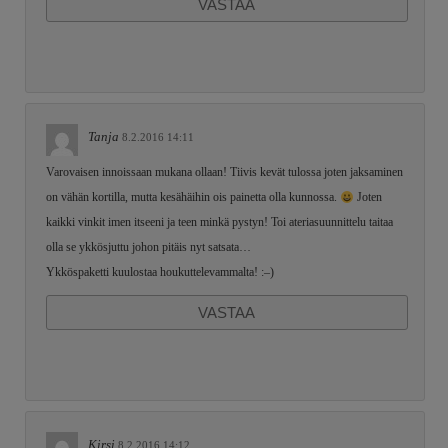
VASTAA
Tanja
8.2.2016 14:11
Varovaisen innoissaan mukana ollaan! Tiivis kevät tulossa joten jaksaminen
on vähän kortilla, mutta kesähäihin ois painetta olla kunnossa.
Joten
kaikki vinkit imen itseeni ja teen minkä pystyn! Toi ateriasuunnittelu taitaa
olla se ykkösjuttu johon pitäis nyt satsata…
Ykköspaketti kuulostaa houkuttelevammalta! :–)
VASTAA
Kirsi
8.2.2016 14:12