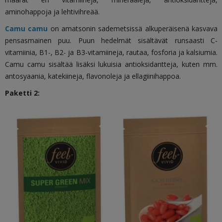
aminohappoja ja lehtivihreää.
Camu camu
on amatsonin sademetsissä alkuperäisenä kasvava
pensasmainen puu. Puun hedelmät sisältävät runsaasti C-
vitamiinia, B1-, B2- ja B3-vitamiineja, rautaa, fosforia ja kalsiumia.
Camu camu sisältää lisäksi lukuisia antioksidantteja, kuten mm.
antosyaania, katekiineja, flavonoleja ja ellagiinihappoa.
Paketti 2: