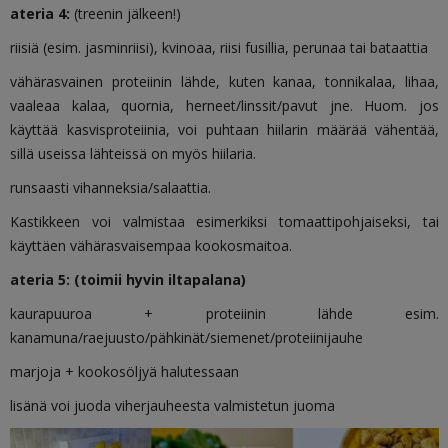
ateria 4:
(treenin jälkeen!)
riisiä (esim. jasminriisi), kvinoaa, riisi fusillia, perunaa tai bataattia
vähärasvainen proteiinin lähde, kuten kanaa, tonnikalaa, lihaa,
vaaleaa kalaa, quornia, herneet/linssit/pavut jne. Huom. jos
käyttää kasvisproteiinia, voi puhtaan hiilarin määrää vähentää,
sillä useissa lähteissä on myös hiilaria.
runsaasti vihanneksia/salaattia.
Kastikkeen voi valmistaa esimerkiksi tomaattipohjaiseksi, tai
käyttäen vähärasvaisempaa kookosmaitoa.
ateria 5: (toimii hyvin iltapalana)
kaurapuuroa + proteiinin lähde esim.
kanamuna/raejuusto/pähkinät/siemenet/proteiinijauhe
marjoja + kookosöljyä halutessaan
lisänä voi juoda viherjauheesta valmistetun juoma