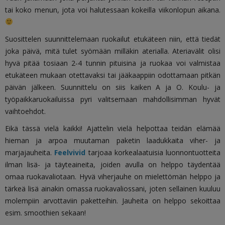
tai koko menun, jota voi halutessaan kokeilla viikonlopun aikana.
Suosittelen suunnittelemaan ruokailut etukäteen niin, että tiedät
joka päivä, mitä tulet syömään milläkin aterialla. Ateriavälit olisi
hyvä pitää tosiaan 2-4 tunnin pituisina ja ruokaa voi valmistaa
etukäteen mukaan otettavaksi tai jääkaappiin odottamaan pitkän
päivän jälkeen. Suunnittelu on siis kaiken A ja O. Koulu- ja
työpaikkaruokailuissa pyri valitsemaan mahdollisimman hyvät
vaihtoehdot.
Eikä tässä vielä kaikki! Ajattelin vielä helpottaa teidän elämää
hieman ja arpoa muutaman paketin laadukkaita viher- ja
marjajauheita.
Feelvivid
tarjoaa korkealaatuisia luonnontuotteita
ilman lisä- ja täyteaineita, joiden avulla on helppo täydentää
omaa ruokavaliotaan. Hyvä viherjauhe on mielettömän helppo ja
tärkeä lisä ainakin omassa ruokavaliossani, joten sellainen kuuluu
molempiin arvottaviin paketteihin. Jauheita on helppo sekoittaa
esim. smoothien sekaan!