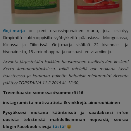
Goji-marja
on pieni oranssinpunainen marja, jota esiintyy
lämpimillä subtrooppisilla vyöhykkeillä pääasiassa Mongoliassa,
Kiinassa ja Tiibetissä. Goji-marja sisältää 22 kivennäis- ja
hivenainetta, 18 aminohappoa ja runsaasti eri vitamiineja.
Arvonta järjestetään kaikkien haasteeseen osallistuvien kesken!
Kerro kommenttiboksissa, millä mielellä oot mukana tässä
haasteessa ja kumman paketin haluaisit mielummin! Arvonta
päättyy TORSTAINA 11.2.2016 kl. 12:00.
Treenihaaste somessa #summerfit16
instagramista motivaatiota & vinkkejä: ainorouhiainen
Pysyäksesi mukana käänteissä ja saadaksesi infon
uusista teksteistä mahdollisimman nopeasti, seuraa
blogin Facebook-sivuja
tästä
!