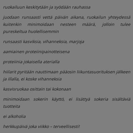
ruokailuun keskitytään ja syödään rauhassa
juodaan runsaasti vettä päivän aikana, ruokailun yhteydessä
kuitenkin minimoidaan nesteen määrä, jolloin tulee
pureskeltua huolellisemmin
runsaasti kasviksia, vihanneksia, marjoja
aamiainen proteiinipainotteisena
proteiinia jokaisella aterialla
hiilarit pyritään nauttimaan pääosin liikuntasuorituksen jälkeen
ja illalla, ei koske vihanneksia
kasvisruokaa osittain tai kokonaan
minimoidaan sokerin käyttö, ei lisättyä sokeria sisältäviä
tuotteita
ei alkoholia
herkkupäivä joka viikko – terveellisesti!