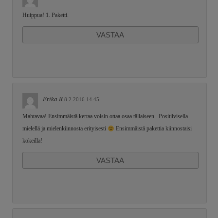
Huippua! 1. Paketti.
VASTAA
Erika R
8.2.2016 14:45
Mahtavaa! Ensimmäistä kertaa voisin ottaa osaa tällaiseen.. Positiivisella
mielellä ja mielenkiinnosta erityisesti
Ensimmäistä pakettia kiinnostaisi
kokeilla!
VASTAA