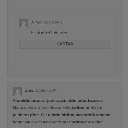
Jeilou
8.2.2016 20:32
Niin ja paketti 1 kiinnostaa.
VASTAA
Emma
8.2.2016 13:57
Olen erittäin innostunein ja odottavaisin mielin mukana haasteessa.
Mahtavaa, että tämä haaste aloitetaan vähän myöhemmin, eikä heti
joululomien jälkeen. Olin nimittäin pitkällä ulkomaanmatkalla tammikuun
loppuun asti, eikä reissussa kyennyt aina noudattamaan terveellisen