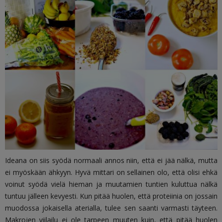
Ideana on siis syödä normaali annos niin, että ei jää nälkä, mutta
ei myöskään ähkyyn. Hyvä mittari on sellainen olo, että olisi ehkä
voinut syödä vielä hieman ja muutamien tuntien kuluttua nälkä
tuntuu jälleen kevyesti. Kun pitää huolen, että proteiinia on jossain
muodossa jokaisella aterialla, tulee sen saanti varmasti täyteen.
Makrojen viilailu ei ole tarpeen muuten kuin, että pitää huolen