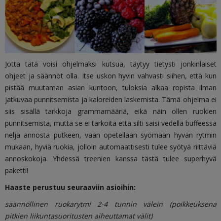
Jotta tätä voisi ohjelmaksi kutsua, täytyy tietysti jonkinlaiset
ohjeet ja säännöt olla. Itse uskon hyvin vahvasti siihen, että kun
pistää muutaman asian kuntoon, tuloksia alkaa ropista ilman
jatkuvaa punnitsemista ja kaloreiden laskemista. Tämä ohjelma ei
siis sisällä tarkkoja grammamääriä, eikä näin ollen ruokien
punnitsemista, mutta se ei tarkoita että silti saisi vedellä buffeessa
neljä annosta putkeen, vaan opetellaan syömään hyvän rytmin
mukaan, hyviä ruokia, jolloin automaattisesti tulee syötyä riittäviä
annoskokoja. Yhdessä treenien kanssa tästä tulee superhyvä
paketti!
Haaste perustuu seuraaviin asioihin:
säännöllinen ruokarytmi 2-4 tunnin välein (poikkeuksena
pitkien liikuntasuoritusten aiheuttamat välit)