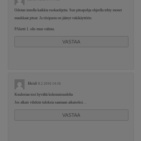
Odotan innolla kaikkia ruokaohjeita. Sun pitsapohja ohjeella tehty monet
maukkaat pitsat. Ja riisipasta on jäänyt vakikäyttöön.
PAketti 1. olis mun valinta.
VASTAA
Heidi
8.2.2016 14:16
Kuulostaa tosi hyvältä kokonaisuudelta
Jos alkais vihdoin tuloksia saamaan aikaiseksi…
VASTAA