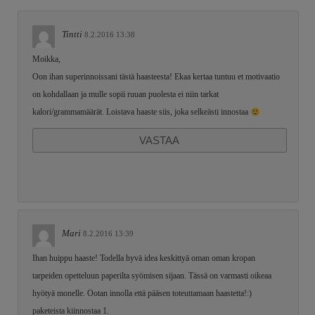
Tintti
8.2.2016 13:38
Moikka,
Oon ihan superinnoissani tästä haasteesta! Ekaa kertaa tuntuu et motivaatio
on kohdallaan ja mulle sopii ruuan puolesta ei niin tarkat
kalori/grammamäärät. Loistava haaste siis, joka selkeästi innostaa
VASTAA
Mari
8.2.2016 13:39
Ihan huippu haaste! Todella hyvä idea keskittyä oman oman kropan
tarpeiden opetteluun paperilta syömisen sijaan. Tässä on varmasti oikeaa
hyötyä monelle. Ootan innolla että pääsen toteuttamaan haastetta!:)
paketeista kiinnostaa 1.