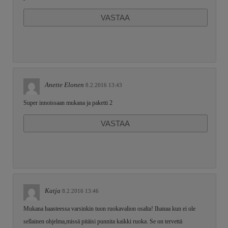
VASTAA
Anette Elonen
8.2.2016 13:43
Super innoissaan mukana ja paketti 2
VASTAA
Katja
8.2.2016 13:46
Mukana haasteessa varsinkin tuon ruokavalion osalta! Ihanaa kun ei ole
sellainen ohjelma,missä pitäisi punnita kaikki ruoka. Se on tervettä