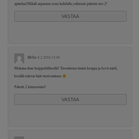
ajattelua!Mikäli arpaonni osuu kohdalle,valitsisin paketin nro 2!
VASTAA
Milla
8.2.2016 13:49
Mukana ihan huippufiiliksellä! Tavoitteena timmi kroppa ja hyvä mieli,
kesällä tulevat häät motivaationa
Paketti 2 kiinnostaisi!
VASTAA