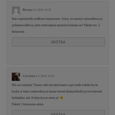
Reesus
8.2.2016 14:31
Ihan superinnolla osallistun haasteeseen. Syksy on mennyt sairastellessa ja
pullamössöillessä, joten motivaatiota muutosta kohtaan on! Paketti nro. 2
kiinnostaa.
VASTAA
Caroline
8.2.2016 14:32
Mä oon mukana! Tuntuu siltä että tämä haaste sopii mulle todella hyvin
koska se tukee ruokavaliota ja muuta treeniä (thainyrkkeily) ja toivottavasti
kehittääkin sitä. Kehityskuvat otettu jo!
Paketti 1 kiinnostaa eniten.
VASTAA