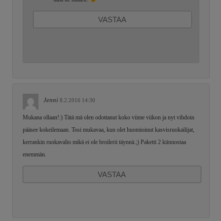
VASTAA
Jenni
8.2.2016 14:30
Mukana ollaan!:) Tätä mä olen odottanut koko viime viikon ja nyt vihdoin
pääsee kokeilemaan. Tosi mukavaa, kun olet huomioinut kasvisruokailijat,
kerrankin ruokavalio mikä ei ole broilerii täynnä.;) Paketti 2 kiinnostaa
enemmän.
VASTAA