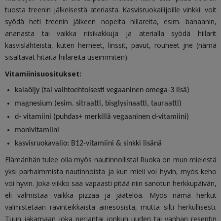
tuosta treenin jälkeisestä ateriasta. Kasvisruokailijoille vinkki: voit
syödä heti treenin jälkeen nopeita hiilareita, esim. banaanin,
ananasta tai vaikka riisikakkuja ja aterialla syödä hiilarit
kasvislähteistä, kuten herneet, linssit, pavut, rouheet jne (nämä
sisältävät hitaita hiilareita useimmiten).
Vitamiinisuositukset:
kalaöljy (tai vaihtoehtoisesti vegaaninen omega-3 lisä)
magnesium (esim. sitraatti, bisglysinaatti, tauraatti)
d- vitamiini (puhdas+ merkillä vegaaninen d-vitamiini)
monivitamiini
kasvisruokavalio: B12-vitamiini & sinkki lisänä
Elämänhän tulee olla myös nautinnollista! Ruoka on mun mielestä
yksi parhaimmista nautinnoista ja kun mieli voi hyvin, myös keho
voi hyvin. Joka viikko saa vapaasti pitää niin sanotun herkkupäivän,
eli valmistaa vaikka pizzaa ja jäätelöä. Myös nämä herkut
valmistetaan ravinteikkaista ainesosista, mutta silti herkullisesti.
Tuun jakamaan joka perjantai jonkun uuden tai vanhan reseptin