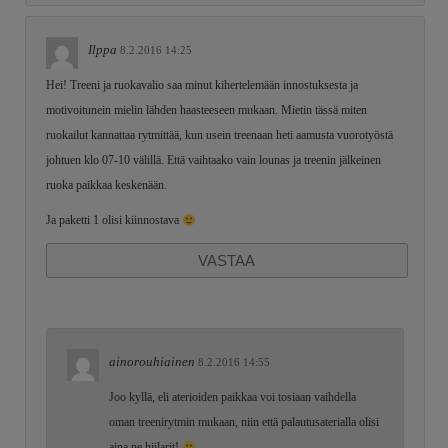
Ilppa
8.2.2016 14:25
Hei! Treeni ja ruokavalio saa minut kihertelemään innostuksesta ja
motivoitunein mielin lähden haasteeseen mukaan. Mietin tässä miten
ruokailut kannattaa rytmittää, kun usein treenaan heti aamusta vuorotyöstä
johtuen klo 07-10 välillä. Että vaihtaako vain lounas ja treenin jälkeinen
ruoka paikkaa keskenään.
Ja paketti 1 olisi kiinnostava
VASTAA
ainorouhiainen
8.2.2016 14:55
Joo kyllä, eli aterioiden paikkaa voi tosiaan vaihdella
oman treenirytmin mukaan, niin että palautusaterialla olisi
aina ne hiilarit!