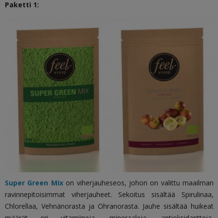
Paketti 1:
Super Green Mix
on viherjauheseos, johon on valittu maailman
ravinnepitoisimmat viherjauheet. Sekoitus sisältää Spirulinaa,
Chlorellaa, Vehnänorasta ja Ohranorasta. Jauhe sisältää huikeat
määrät eri vitamiineja, mineraaleja, antioksidantteja,