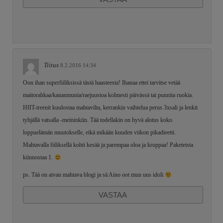
Tiitus
8.2.2016 14:34
Oon ihan superfiiliksissä tästä haasteesta! Ihanaa ettei tarvitse vetää
maitorahkaa/kananmunia/raejuustoa kolmesti päivässä tai punnita ruokia.
HIIT-treenit kuulostaa mahtavilta, kerrankin vaihtelua perus 3xsali ja lenkit
tyhjällä vatsalla -meininkiin. Tää todellakin on hyvä alotus koko
loppuelämän muutokselle, eikä mikään kuuden viikon pikadieetti.
Mahtavalla fiiliksellä kohti kesää ja parempaa oloa ja kroppaa! Paketeista
kiinnostaa 1.
ps. Tää on aivan mahtava blogi ja sä Aino oot mun uus idoli
VASTAA