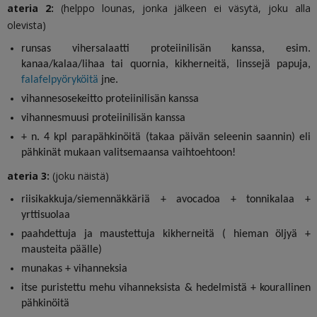
ateria 2:
(helppo lounas, jonka jälkeen ei väsytä, joku alla
olevista)
runsas vihersalaatti proteiinilisän kanssa, esim.
kanaa/kalaa/lihaa tai quornia, kikherneitä, linssejä papuja,
falafelpyöryköitä
jne.
vihannesosekeitto proteiinilisän kanssa
vihannesmuusi proteiinilisän kanssa
+ n. 4 kpl parapähkinöitä (takaa päivän seleenin saannin) eli
pähkinät mukaan valitsemaansa vaihtoehtoon!
ateria 3:
(joku näistä)
riisikakkuja/siemennäkkäriä + avocadoa + tonnikalaa +
yrttisuolaa
paahdettuja ja maustettuja kikherneitä ( hieman öljyä +
mausteita päälle)
munakas + vihanneksia
itse puristettu mehu vihanneksista & hedelmistä + kourallinen
pähkinöitä