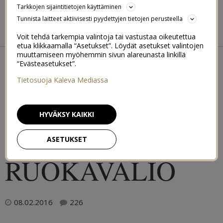
BIKINIBODY BOOTCAMP
Tarkkojen sijaintitietojen käyttäminen
Tunnista laitteet aktiivisesti pyydettyjen tietojen perusteella
BEACH BODY 2015
SUMMER FIT 2016
Voit tehdä tarkempia valintoja tai vastustaa oikeutettua
etua klikkaamalla “Asetukset”. Löydät asetukset valintojen
←
SUMMER FIT 2016 – TREENIOHJELMA
muuttamiseen myöhemmin sivun alareunasta linkillä
AIHEUTTAAKO MASENNUS LÄÄKKEET VAI LÄÄKKEET
“Evästeasetukset”.
MASENNUKSEN?
→
Tietosuoja Kaleva Mediassa
SUMMER FIT
HYVÄKSY KAIKKI
2016 –
ASETUKSET
RUOKAVALIO
08.02.2016
226