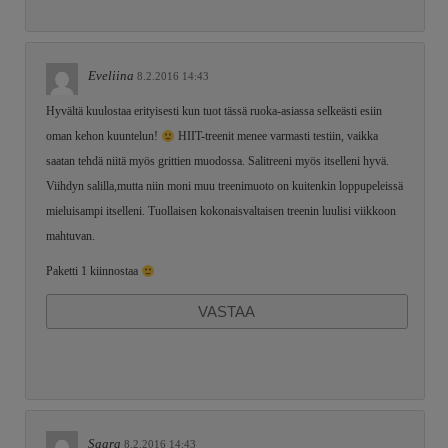
Eveliina
8.2.2016 14:43
Hyvältä kuulostaa erityisesti kun tuot tässä ruoka-asiassa selkeästi esiin
oman kehon kuuntelun!
HIIT-treenit menee varmasti testiin, vaikka
saatan tehdä niitä myös grittien muodossa. Salitreeni myös itselleni hyvä.
Viihdyn salilla,mutta niin moni muu treenimuoto on kuitenkin loppupeleissä
mieluisampi itselleni. Tuollaisen kokonaisvaltaisen treenin luulisi viikkoon
mahtuvan.
Paketti 1 kiinnostaa
VASTAA
Saara
8.2.2016 14:43