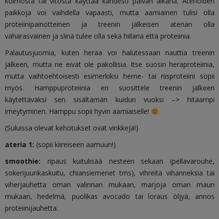
kolmosta tai vitosta käyttää kahdesti päivän aikana. Aterioiden
paikkoja voi vaihdella vapaasti, mutta aamiainen tulisi olla
proteiinipainotteinen ja treenin jälkeisen aterian olla
vähärasvainen ja siinä tulee olla sekä hiilaria että proteiinia.
Palautusjuomia, kuten heraa voi halutessaan nauttia treenin
jälkeen, mutta ne eivät ole pakollisia. Itse suosin heraproteiinia,
mutta vaihtoehtoisesti esimerkiksi herne- tai riisproteiini sopii
myös. Hamppuproteiinia en suosittele treenin jälkeen
käytettäväksi sen sisältämän kuidun vuoksi –> hitaampi
imeytyminen. Hamppu sopii hyvin aamiaiselle!
(Suluissa olevat kehotukset ovat vinkkejä!)
ateria 1:
(sopii kiireiseen aamuun!)
smoothie:
ripaus kuitulisää nesteen sekaan (pellavarouhe,
sokerijuurikaskuitu, chiansiemenet tms), vihreitä vihanneksia tai
viherjauhetta oman valinnan mukaan, marjoja oman maun
mukaan, hedelmä, puolikas avocado tai loraus öljyä, annos
proteiinijauhetta.