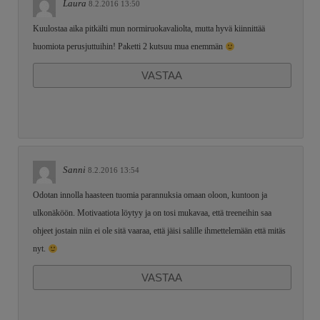
Laura
8.2.2016 13:50
Kuulostaa aika pitkälti mun normiruokavaliolta, mutta hyvä kiinnittää
huomiota perusjuttuihin! Paketti 2 kutsuu mua enemmän
VASTAA
Sanni
8.2.2016 13:54
Odotan innolla haasteen tuomia parannuksia omaan oloon, kuntoon ja
ulkonäköön. Motivaatiota löytyy ja on tosi mukavaa, että treeneihin saa
ohjeet jostain niin ei ole sitä vaaraa, että jäisi salille ihmettelemään että mitäs
nyt.
VASTAA