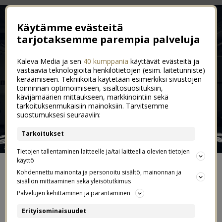
Käytämme evästeitä
tarjotaksemme parempia palveluja
Kaleva Media ja sen
40 kumppania
käyttävät evästeitä ja
vastaavia teknologioita henkilötietojen (esim. laitetunniste)
keräämiseen. Tekniikoita käytetään esimerkiksi sivustojen
toiminnan optimoimiseen, sisältösuosituksiin,
kävijämäärien mittaukseen, markkinointiin sekä
tarkoituksenmukaisiin mainoksiin. Tarvitsemme
suostumuksesi seuraaviin:
Tarkoitukset
Tietojen tallentaminen laitteelle ja/tai laitteella olevien tietojen
käyttö
ETUSIVU
Kohdennettu mainonta ja personoitu sisältö, mainonnan ja
sisällön mittaaminen sekä yleisötutkimus
Palvelujen kehittäminen ja parantaminen
YHTEYDENOTOT JA YHTEISTYÖT
Erityisominaisuudet