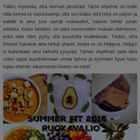
Pakko myöntää, että hieman jännittää! Tämä ohjelma oli mulle
tällä kertaa se haastavampi, sillä sen lisäksi että teitä on paljon ja
kaikille ei aina sovi samat ruokavaliot, halusin tehdä jotain
erilaista. Kuten tiedätte, en usko numeroiden mukaan elämiseen,
enkä näin ollen pysty sitä suositella muillekkaan. Tiedän, että
ihmiset haluavat aina tarkat ohjeet, koska se on helppoa. Helppo
ei kuitenkaan aina tarkoita pysyvää. Tämän ohjelman syvin idea
onkin oppia kuuntelemaan omaa kehoa ja syömään hyvin koko
loppu elämän. Aikamoinen haaste vai mitä?