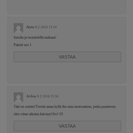
Anne
8.2.2016 13:54
Innolla ja tosimielellä mukana!
Paketti nro 1
VASTAA
Jeilou
8.2.2016 13:56
Tätä on ootettu!Treenit antaa kyllä ihn uuta motivaatiota, jonka puutteesta
olen viime aikoina kärsinyt!Jes!=D
VASTAA