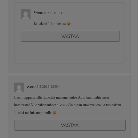
Sanni
8.2.2016 13:55
Ja paketti 1 kiinnostaa
VASTAA
Karo
8.2.2016 13:54
Ihan huippuhyvillä fiiliksillä mukana, kiitos Aino taas mahtavasta
haasteesta! Nuo viherjauheet tukisi kyllä hyvin ruokavaliota, ja tuo paketti
1. olisi mieluisampi mulle
VASTAA