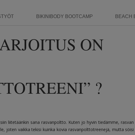
STYÖT
BIKINIBODY BOOTCAMP
BEACH 
ARJOITUS ON
TOTREENI” ?
ksiin liitetäänkin sana rasvanpoltto. Kuten jo hyvin tiedämme, rasvan
e, joten vaikka tekisi kuinka kovia rasvanpolttotreenejä, mutta söisi