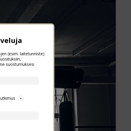
veluja
jen (esim. laitetunniste)
uosituksiin,
emme suostumuksesi
tutkimus