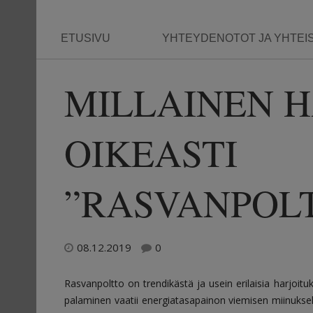
ETUSIVU
YHTEYDENOTOT JA YHTEI
MILLAINEN H
OIKEASTI
”RASVANPOLT
08.12.2019
0
Rasvanpoltto on trendikästä ja usein erilaisia harjoitu
palaminen vaatii energiatasapainon viemisen miinuksell