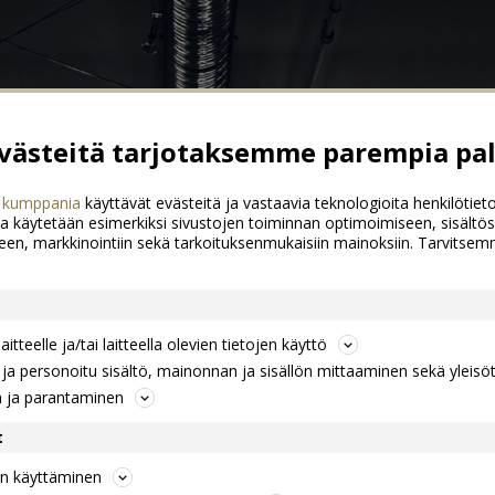
ästeitä tarjotaksemme parempia pal
 kumppania
käyttävät evästeitä ja vastaavia teknologioita henkilötieto
a käytetään esimerkiksi sivustojen toiminnan optimoimiseen, sisältös
een, markkinointiin sekä tarkoituksenmukaisiin mainoksiin. Tarvits
itteelle ja/tai laitteella olevien tietojen käyttö
a personoitu sisältö, mainonnan ja sisällön mittaaminen sekä yleisö
n ja parantaminen
t
jen käyttäminen