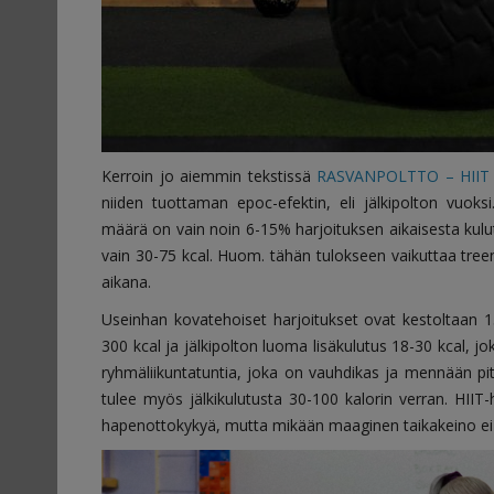
Kerroin jo aiemmin tekstissä
RASVANPOLTTO – HIIT 
niiden tuottaman epoc-efektin, eli jälkipolton vuoks
määrä on vain noin 6-15% harjoituksen aikaisesta kulutu
vain 30-75 kcal. Huom. tähän tulokseen vaikuttaa tree
aikana.
Useinhan kovatehoiset harjoitukset ovat kestoltaan 15
300 kcal ja jälkipolton luoma lisäkulutus 18-30 kcal, j
ryhmäliikuntatuntia, joka on vauhdikas ja mennään pitk
tulee myös jälkikulutusta 30-100 kalorin verran. HIIT-
hapenottokykyä, mutta mikään maaginen taikakeino ei