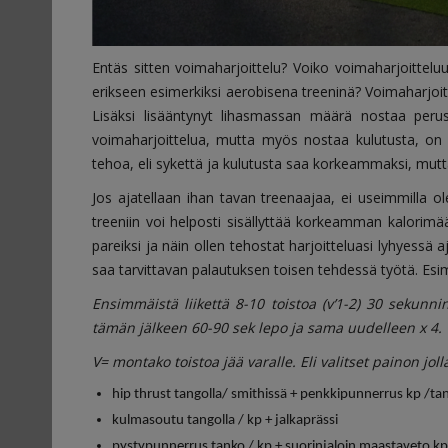
Entäs sitten voimaharjoittelu? Voiko voimaharjoittel
erikseen esimerkiksi aerobisena treeninä? Voimaharjoitt
Lisäksi lisääntynyt lihasmassan määrä nostaa perusa
voimaharjoittelua, mutta myös nostaa kulutusta, on o
tehoa, eli sykettä ja kulutusta saa korkeammaksi, mut
Jos ajatellaan ihan tavan treenaajaa, ei useimmilla ol
treeniin voi helposti sisällyttää korkeamman kalorimäär
pareiksi ja näin ollen tehostat harjoitteluasi lyhyessä aj
saa tarvittavan palautuksen toisen tehdessä työtä. Esim
Ensimmäistä liikettä 8-10 toistoa (v’1-2) 30 sekunnin
tämän jälkeen 60-90 sek lepo ja sama uudelleen x 4.
V= montako toistoa jää varalle. Eli valitset painon joll
hip thrust tangolla/ smithissä + penkkipunnerrus kp /tan
kulmasoutu tangolla / kp + jalkaprässi
pystypunnerrus tanko / kp + suorinjaloin maastaveto kp