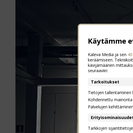
Käytämme ev
Kaleva Media ja sen
40
keräämiseen. Tekniikoit
kävijämäärien mittauks
seuraaviin:
Tarkoitukset
Tietojen tallentaminen la
Kohdennettu mainonta j
Palvelujen kehittämine
Erityisominaisuude
Tarkkojen sijaintitieto