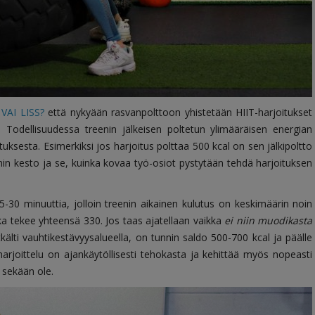
VAI LISS?
että nykyään rasvanpolttoon yhistetään HIIT-harjoitukset
i.
Todellisuudessa treenin jälkeisen poltetun ylimääräisen energian
ksesta. Esimerkiksi jos harjoitus polttaa 500 kcal on sen jälkipoltto
nin kesto ja se, kuinka kovaa työ-osiot pystytään tehdä harjoituksen
-30 minuuttia, jolloin treenin aikainen kulutus on keskimäärin noin
oka tekee yhteensä 330. Jos taas ajatellaan vaikka
ei niin muodikasta
älti vauhtikestävyysalueella, on tunnin saldo 500-700 kcal ja päälle
harjoittelu on ajankäytöllisesti tehokasta ja kehittää myös nopeasti
 sekään ole.