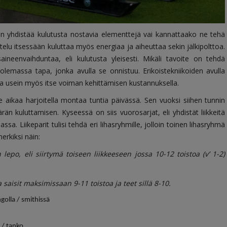
uun yhdistää kulutusta nostavia elementtejä vai kannattaako ne tehä
elu itsessään kuluttaa myös energiaa ja aiheuttaa sekin jälkipolttoa.
ineenvaihduntaa, eli kulutusta yleisesti. Mikäli tavoite on tehdä
lemassa tapa, jonka avulla se onnistuu. Erikoistekniikoiden avulla
ta usein myös itse voiman kehittämisen kustannuksella.
e aikaa harjoitella montaa tuntia päivässä. Sen vuoksi siihen tunnin
än kuluttamisen. Kyseessä on siis vuorosarjat, eli yhdistät liikkeitä
assa. Liikeparit tulisi tehdä eri lihasryhmille, jolloin toinen lihasryhmä
erkiksi näin:
 lepo, eli siirtymä toiseen liikkeeseen jossa 10-12 toistoa (v’ 1-2)
a saisit maksimissaan 9-11 toistoa ja teet sillä 8-10.
golla / smithissä
 / tanko