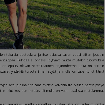
en takaisia postauksia ja itse asiassa tasan vuosi sitten jouduin
veritulppaa. Tulppaa ei onneksi löytynyt, mutta muitakin tutkimuksia
la on epäilty olevan h
ereditaarinen angioödeema, joka on erittäin
aattavat yhtäkkiä turvota ilman syytä ja mulla on tapahtunut tämä
kojen alta ja siinä ehti taas miettiä kaikenlaista. Siltikin päätin pysyä
itten ollut koskaan mitään, eli mulla on vaan tavallista matalammat
elen matalaksi, mutta kannattaa muistaa, että on turha murehtia