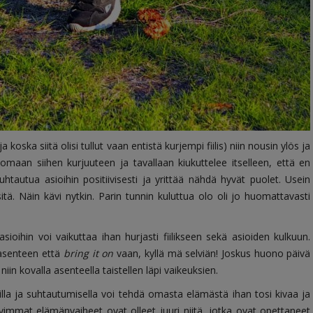
oska siitä olisi tullut vaan entistä kurjempi fiilis) niin nousin ylös ja
lomaan siihen kurjuuteen ja tavallaan kiukuttelee itselleen, että en
htautua asioihin positiivisesti ja yrittää nähdä hyvät puolet. Usein
itä. Näin kävi nytkin. Parin tunnin kuluttua olo oli jo huomattavasti
ioihin voi vaikuttaa ihan hurjasti fiilikseen sekä asioiden kulkuun.
 asenteen että
bring it on
vaan, kyllä mä selviän! Joskus huono päivä
in kovalla asenteella taistellen läpi vaikeuksien.
ksilla ja suhtautumisella voi tehdä omasta elämästä ihan tosi kivaa ja
vimmat elämänvaiheet ovat olleet juuri niitä, jotka ovat opettaneet