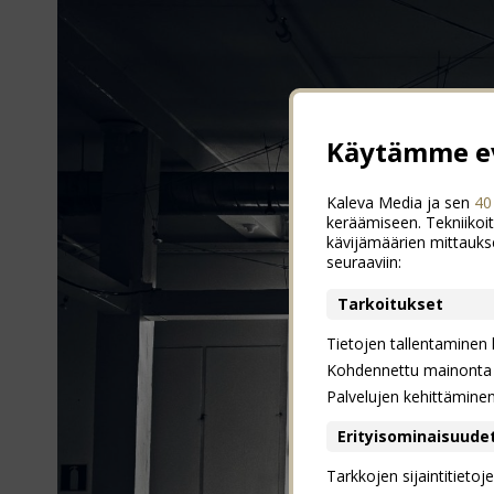
Käytämme ev
Kaleva Media ja sen
40
keräämiseen. Tekniikoit
kävijämäärien mittauks
seuraaviin:
Tarkoitukset
Tietojen tallentaminen la
Kohdennettu mainonta j
Palvelujen kehittämine
Erityisominaisuude
Tarkkojen sijaintitieto