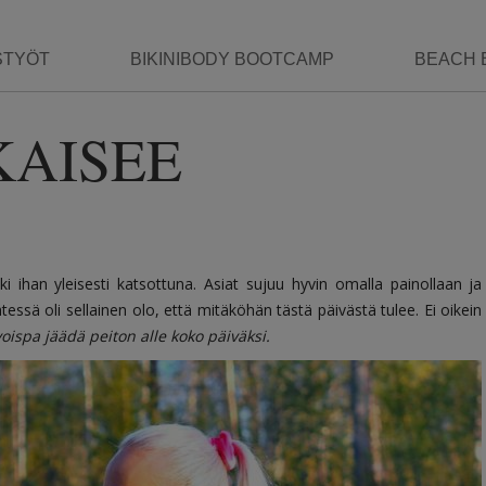
STYÖT
BIKINIBODY BOOTCAMP
BEACH 
KAISEE
nki ihan yleisesti katsottuna. Asiat sujuu hyvin omalla painollaan ja
essä oli sellainen olo, että mitäköhän tästä päivästä tulee. Ei oikein
voispa jäädä peiton alle koko päiväksi.