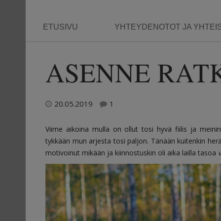
ETUSIVU
YHTEYDENOTOT JA YHTEI
ASENNE RAT
20.05.2019
1
Viime aikoina mulla on ollut tosi hyvä fiilis ja meini
tykkään mun arjesta tosi paljon. Tänään kuitenkin herät
motivoinut mikään ja kiinnostuskin oli aika lailla tasoa