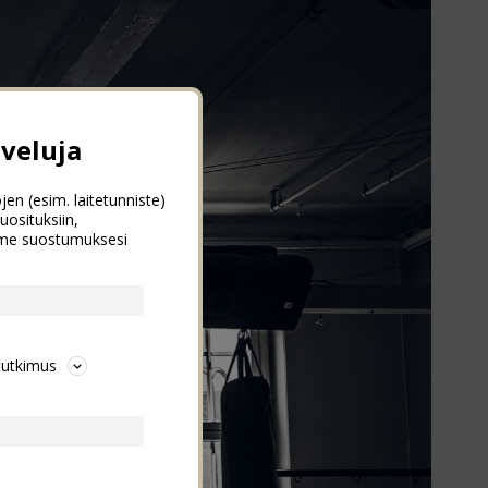
veluja
jen (esim. laitetunniste)
uosituksiin,
emme suostumuksesi
tutkimus