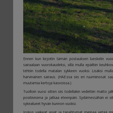
Ennen kun kirjoitin tämän postauksen lueskelin vuod
sairaalaan vuorokaudeksi, sillä mulla epäiltiin keuhko
tehtiin todella matalan sykkeen vuoksi. Lisäksi mul
harvinainen sairaus. (HAE:ssa siis eri ruumiinosat s
muutamia kertoja kasvoissa.)
Tuolloin vuosi sitten siis todellakin vedettiin matto jal
positiivisena ja jatkaa eteenpäin. Sydämessähän ei s
sykealueet hyvän kunnon vuoksi.
Joskus vaikeat asiat ja tapahtumat meinaa vetää mi