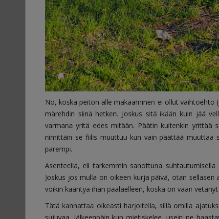
No, koska peiton alle makaaminen ei ollut vaihtoehto (ja k
märehdin siinä hetken. Joskus sitä ikään kuin jää vel
varmana yritä edes mitään. Päätin kuitenkin yrittää su
nimittäin se fiilis muuttuu kun vain päättää muuttaa s
parempi.
Asenteella, eli tarkemmin sanottuna suhtautumisella as
Joskus jos mulla on oikeen kurja päivä, otan sellasen
voikin kääntyä ihan päälaelleen, koska on vaan vetänyt ni
Tätä kannattaa oikeasti harjoitella, sillä omilla ajatu
sujuvaa. Jälkeenpäin kun mietiskelee, usein ne haasta