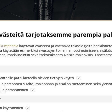
ästeitä tarjotaksemme parempia pal
 kumppania
käyttävät evästeitä ja vastaavia teknologioita henkilötieto
a käytetään esimerkiksi sivustojen toiminnan optimoimiseen, sisältös
een, markkinointiin sekä tarkoituksenmukaisiin mainoksiin. Tarvits
itteelle ja/tai laitteella olevien tietojen käyttö
a personoitu sisältö, mainonnan ja sisällön mittaaminen sekä yleisö
n ja parantaminen
t
jen käyttäminen