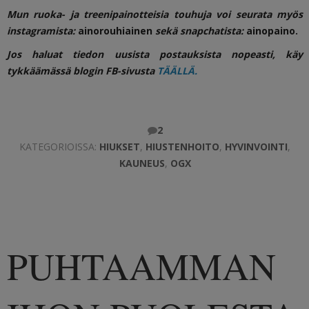
Mun ruoka- ja treenipainotteisia touhuja voi seurata myös
instagramista:
ainorouhiainen
sekä snapchatista:
ainopaino
.
Jos haluat tiedon uusista postauksista nopeasti, käy
tykkäämässä blogin FB-sivusta
TÄÄLLÄ.
2
KATEGORIOISSA:
HIUKSET
,
HIUSTENHOITO
,
HYVINVOINTI
,
KAUNEUS
,
OGX
PUHTAAMMAN