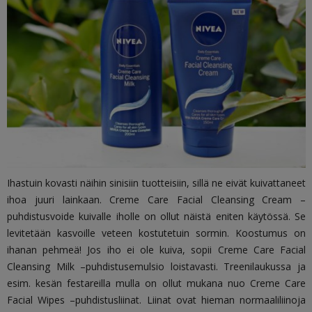
Ihastuin kovasti näihin sinisiin tuotteisiin, sillä ne eivät kuivattaneet
ihoa juuri lainkaan. Creme Care Facial Cleansing Cream –
puhdistusvoide kuivalle iholle on ollut näistä eniten käytössä. Se
levitetään kasvoille veteen kostutetuin sormin. Koostumus on
ihanan pehmeä! Jos iho ei ole kuiva, sopii Creme Care Facial
Cleansing Milk –puhdistusemulsio loistavasti. Treenilaukussa ja
esim. kesän festareilla mulla on ollut mukana nuo Creme Care
Facial Wipes –puhdistusliinat. Liinat ovat hieman normaaliliinoja