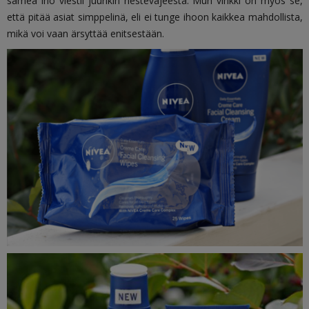
samea iho viestii juurikin nestevajeesta. Mun vinkki on myös se,
että pitää asiat simppelinä, eli ei tunge ihoon kaikkea mahdollista,
mikä voi vaan ärsyttää enitsestään.