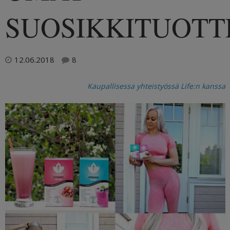
SUOSIKKITUOTT
12.06.2018
8
Kaupallisessa yhteistyössä Life:n kanssa