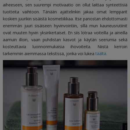
aiheeseen, sen suurempi motivaatio on ollut laittaa synteettisiä
tuotteita vaihtoon. Tänään ajattelinkin jakaa omat lempparit
koskien juurikin sisäistä kosmetiikkaa. Itse panostan ehdottomasti
enemmän juuri sisäiseen hyvinvointiin, sillä mun kauneusrutiinit
ovat muuten hyvin yksinkertaiset. En siis lotraa voiteilla ja aineilla
aamuin illoin, vaan puhdistan kasvot ja käytän seerumia sekä
kosteuttavia luonnonmukaisia ihovoiteita. Niistä kerroin
tarkemmin aiemmassa tekstissä, jonka voi lukea
täältä.