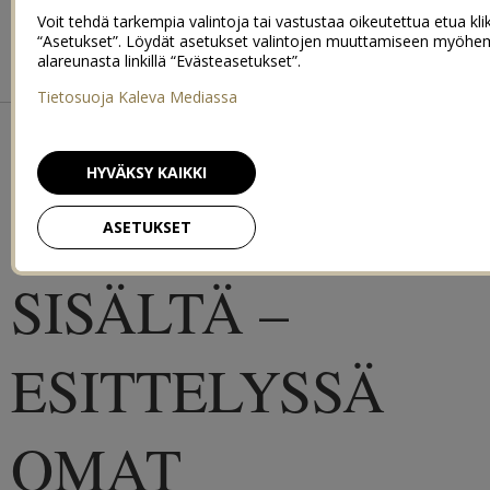
BIKINIBODY BOOTCAMP
Voit tehdä tarkempia valintoja tai vastustaa oikeutettua etua kl
“Asetukset”. Löydät asetukset valintojen muuttamiseen myöhe
alareunasta linkillä “Evästeasetukset”.
BEACH BODY 2015
SUMMER FIT 2016
Tietosuoja Kaleva Mediassa
KAUNEUS
HYVÄKSY KAIKKI
LÄHTEE
ASETUKSET
SISÄLTÄ –
ESITTELYSSÄ
OMAT