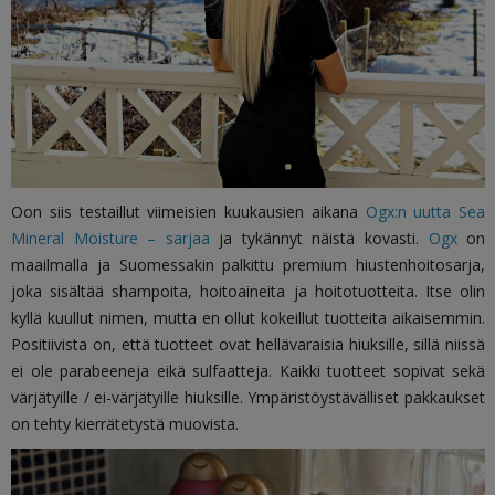
Oon siis testaillut viimeisien kuukausien aikana
Ogx:n uutta Sea
Mineral Moisture – sarjaa
ja tykännyt näistä kovasti.
Ogx
on
maailmalla ja Suomessakin palkittu premium hiustenhoitosarja,
joka sisältää shampoita, hoitoaineita ja hoitotuotteita. Itse olin
kyllä kuullut nimen, mutta en ollut kokeillut tuotteita aikaisemmin.
Positiivista on, että tuotteet ovat hellävaraisia hiuksille, sillä niissä
ei ole parabeeneja eikä sulfaatteja. Kaikki tuotteet sopivat sekä
värjätyille / ei-värjätyille hiuksille. Ympäristöystävälliset pakkaukset
on tehty kierrätetystä muovista.