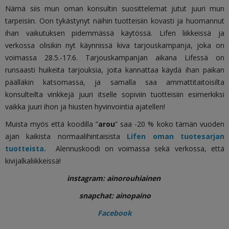
Nämä siis mun oman konsultin suosittelemat jutut juuri mun
tarpeisiin. Oon tykästynyt näihin tuotteisiin kovasti ja huomannut
ihan vaikutuksen pidemmässä käytössä. Lifen liikkeissä ja
verkossa olisikin nyt käynnissä kiva tarjouskampanja, joka on
voimassa 28.5.-17.6. Tarjouskampanjan aikana Lifessä on
runsaasti huikeita tarjouksia, joita kannattaa käydä ihan paikan
päälläkin katsomassa, ja samalla saa ammattitaitoisilta
konsulteilta vinkkejä juuri itselle sopiviin tuotteisiin esimerkiksi
vaikka juuri ihon ja hiusten hyvinvointia ajatellen!
Muista myös että
koodilla ”
arou
”
saa -20 % koko tämän vuoden
ajan kaikista normaalihintaisista
Lifen oman tuotesarjan
tuotteista.
Alennuskoodi on voimassa sekä verkossa, että
kivijalkaliikkeissä!
instagram: ainorouhiainen
snapchat: ainopaino
Facebook