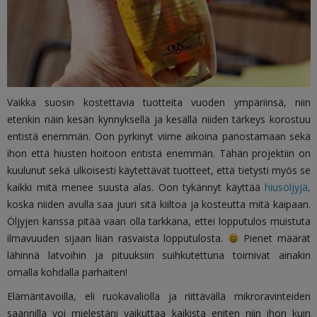
Vaikka suosin kostettavia tuotteita vuoden ympäriinsä, niin
etenkin näin kesän kynnyksellä ja kesällä niiden tärkeys korostuu
entistä enemmän. Oon pyrkinyt viime aikoina panostamaan sekä
ihon että hiusten hoitoon entistä enemmän. Tähän projektiin on
kuulunut sekä ulkoisesti käytettävät tuotteet, että tietysti myös se
kaikki mitä menee suusta alas. Oon tykännyt käyttää
hiusöljyjä,
koska niiden avulla saa juuri sitä kiiltoa ja kosteutta mitä kaipaan.
Öljyjen kanssa pitää vaan olla tarkkana, ettei lopputulos muistuta
ilmavuuden sijaan liian rasvaista lopputulosta.
Pienet määrät
lähinnä latvoihin ja pituuksiin suihkutettuna toimivat ainakin
omalla kohdalla parhaiten!
Elämäntavoilla, eli ruokavaliolla ja riittävällä mikroravinteiden
saannilla voi mielestäni vaikuttaa kaikista eniten niin ihon kuin