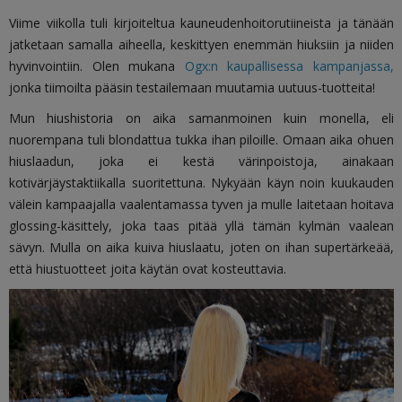
Viime viikolla tuli kirjoiteltua kauneudenhoitorutiineista ja tänään
jatketaan samalla aiheella, keskittyen enemmän hiuksiin ja niiden
hyvinvointiin. Olen mukana
Ogx:n kaupallisessa kampanjassa,
jonka tiimoilta pääsin testailemaan muutamia uutuus-tuotteita!
Mun hiushistoria on aika samanmoinen kuin monella, eli
nuorempana tuli blondattua tukka ihan piloille. Omaan aika ohuen
hiuslaadun, joka ei kestä värinpoistoja, ainakaan
kotivärjäystaktiikalla suoritettuna. Nykyään käyn noin kuukauden
välein kampaajalla vaalentamassa tyven ja mulle laitetaan hoitava
glossing-käsittely, joka taas pitää yllä tämän kylmän vaalean
sävyn. Mulla on aika kuiva hiuslaatu, joten on ihan supertärkeää,
että hiustuotteet joita käytän ovat kosteuttavia.