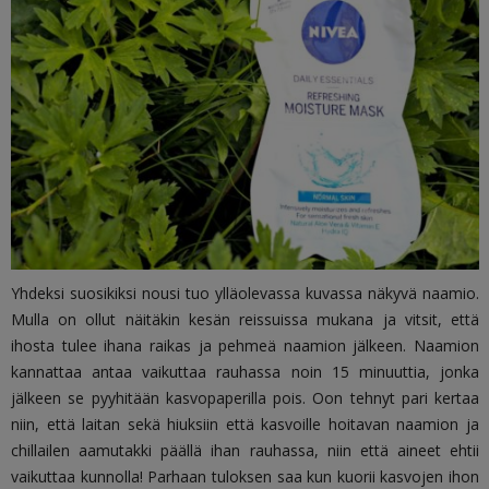
Yhdeksi suosikiksi nousi tuo ylläolevassa kuvassa näkyvä naamio.
Mulla on ollut näitäkin kesän reissuissa mukana ja vitsit, että
ihosta tulee ihana raikas ja pehmeä naamion jälkeen. Naamion
kannattaa antaa vaikuttaa rauhassa noin 15 minuuttia, jonka
jälkeen se pyyhitään kasvopaperilla pois. Oon tehnyt pari kertaa
niin, että laitan sekä hiuksiin että kasvoille hoitavan naamion ja
chillailen aamutakki päällä ihan rauhassa, niin että aineet ehtii
vaikuttaa kunnolla! Parhaan tuloksen saa kun kuorii kasvojen ihon