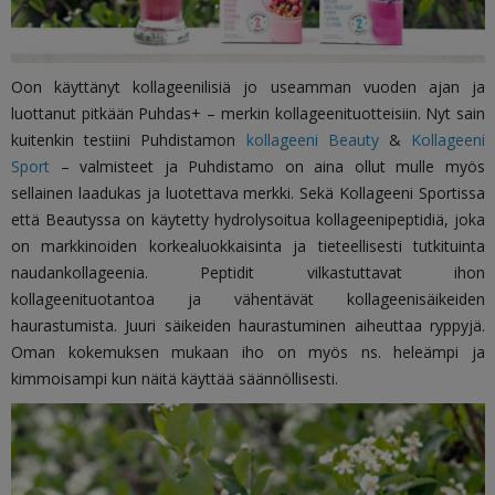
Oon käyttänyt kollageenilisiä jo useamman vuoden ajan ja
luottanut pitkään Puhdas+ – merkin kollageenituotteisiin. Nyt sain
kuitenkin testiini Puhdistamon
kollageeni Beauty
&
Kollageeni
Sport
– valmisteet ja Puhdistamo on aina ollut mulle myös
sellainen laadukas ja luotettava merkki. Sekä Kollageeni Sportissa
että Beautyssa on käytetty hydrolysoitua kollageenipeptidiä, joka
on markkinoiden korkealuokkaisinta ja tieteellisesti tutkituinta
naudankollageenia. Peptidit vilkastuttavat ihon
kollageenituotantoa ja vähentävät kollageenisäikeiden
haurastumista. Juuri säikeiden haurastuminen aiheuttaa ryppyjä.
Oman kokemuksen mukaan iho on myös ns. heleämpi ja
kimmoisampi kun näitä käyttää säännöllisesti.