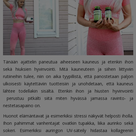
Tänään ajattelin paneutua aiheeseen kauneus ja etenkin ihon
sekä hiuksien hyvinvointi. Mitä kauneuteen ja siihen liittyviin
rutiineihin tulee, niin on aika tyypillistä, että panostetaan paljon
ulkoisesti käytettäviin tuotteisiin ja unohdetaan, että kauneus
lähtee todellakin sisältä. Etenkin ihon ja hiusten hyvinvointi
perustuu pitkälti siitä miten hyvässä jamassa ravinto- ja
nestetasapaino on.
Huonot elämäntavat ja esimerkiksi stressi näkyvät helposti iholla.
Ihon pahimmat vanhentajat ovatkin tupakka, liika aurinko sekä
sokeri. Esimerkiksi auringon UV-säteily hidastaa kollageenin