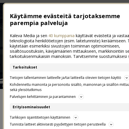
Käytämme evästeitä tarjotaksemme
parempia palveluja
Kaleva Media ja sen
40 kumppania
käyttävät evästeitä ja vastaa
teknologioita henkilötietojen (esim. laitetunniste) keräämiseen. 
käytetään esimerkiksi sivustojen toiminnan optimoimiseen,
sisältösuosituksiin, kävijämäärien mittaukseen, markkinointiin s
tarkoituksenmukaisiin mainoksiin. Tarvitsemme suostumuksesi s
Tarkoitukset
Tietojen tallentaminen laitteelle ja/tai laitteella olevien tietojen käyttö
Kohdennettu mainonta ja personoitu sisältö, mainonnan ja sisällön mitt
sekä yleisötutkimus
Palvelujen kehittäminen ja parantaminen
ETUSIVU
Erityisominaisuudet
YHTEYDENOTOT JA YHTEISTYÖT
Tarkkojen sijaintitietojen käyttäminen
Tunnista laitteet aktiivisesti pyydettyjen tietojen perusteella