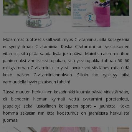
Molemmat tuotteet sisältävät myös C-vitamiinia, sillä kollageenia
ei synny ilman C-vitamiinia. Koska C-vitamiini on vesiliukoinen
vitamiini, sitä pitää saada lisää joka päivä. Mainitsin aiemmin ihon
pahimmaksi viholliseksi tupakan, sillä yksi tupakka tuhoaa 50–60
milligrammaa C-vitamiinia. Jo yksi savuke voi siis lähes mitätöidä
koko päivän C-vitamiiniannoksen. Silloin iho rypistyy aika
varmuudella hyvin pikaiseen tahtiin!
Tässä muuten herkullinen kesädrinkki kuumia päiviä virkistämään,
eli blenderiin hieman kylmää vettä c-vitamiini poretabletti,
jääpaloja sekä lusikallinen kollageeni sport – jauhetta. Koko
homma sekaisin niin että koostumus on jäähileistä herkullista
juomaa.