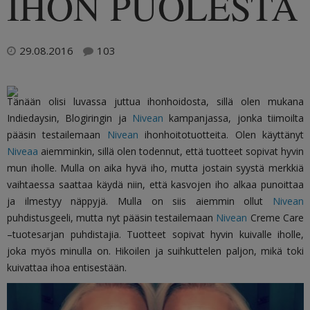
IHON PUOLESTA
29.08.2016
103
Tänään olisi luvassa juttua ihonhoidosta, sillä olen mukana
Indiedaysin, Blogiringin ja
Nivean
kampanjassa, jonka tiimoilta
pääsin testailemaan
Nivean
ihonhoitotuotteita. Olen käyttänyt
Niveaa
aiemminkin, sillä olen todennut, että tuotteet sopivat hyvin
mun iholle. Mulla on aika hyvä iho, mutta jostain syystä merkkiä
vaihtaessa saattaa käydä niin, että kasvojen iho alkaa punoittaa
ja ilmestyy näppyjä. Mulla on siis aiemmin ollut
Nivean
puhdistusgeeli, mutta nyt pääsin testailemaan
Nivean
Creme Care
–tuotesarjan puhdistajia. Tuotteet sopivat hyvin kuivalle iholle,
joka myös minulla on. Hikoilen ja suihkuttelen paljon, mikä toki
kuivattaa ihoa entisestään.