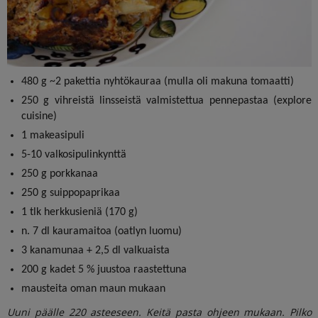
480 g ~2 pakettia nyhtökauraa (mulla oli makuna tomaatti)
250 g vihreistä linsseistä valmistettua pennepastaa (explore
cuisine)
1 makeasipuli
5-10 valkosipulinkynttä
250 g porkkanaa
250 g suippopaprikaa
1 tlk herkkusieniä (170 g)
n. 7 dl kauramaitoa (oatlyn luomu)
3 kanamunaa + 2,5 dl valkuaista
200 g kadet 5 % juustoa raastettuna
mausteita oman maun mukaan
Uuni päälle 220 asteeseen. Keitä pasta ohjeen mukaan. Pilko