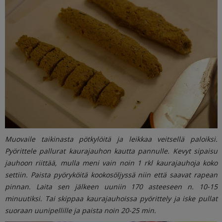
Muovaile taikinasta pötkylöitä ja leikkaa veitsellä paloiksi.
Pyörittele pallurat kaurajauhon kautta pannulle. Kevyt sipaisu
jauhoon riittää, mulla meni vain noin 1 rkl kaurajauhoja koko
settiin. Paista pyöryköitä kookosöljyssä niin että saavat rapean
pinnan. Laita sen jälkeen uuniin 170 asteeseen n. 10-15
minuutiksi. Tai skippaa kaurajauhoissa pyörittely ja iske pullat
suoraan uunipellille ja paista noin 20-25 min.