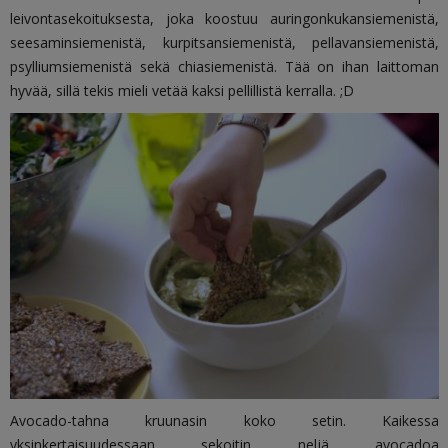
leivontasekoituksesta, joka koostuu a
uringonkukansiemenistä,
seesaminsiemenistä, kurpitsansiemenistä, pellavansiemenistä,
psylliumsiemenistä sekä chiasiemenistä. Tää on ihan laittoman
hyvää, sillä tekis mieli vetää kaksi pellillistä kerralla. ;D
Avocado-tahna kruunasin koko setin. Kaikessa
yksinkertaisuudessaan sekoitin neljä avocadoa