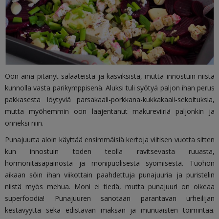
Oon aina pitänyt salaateista ja kasviksista, mutta innostuin niistä
kunnolla vasta parikymppisenä. Aluksi tuli syötyä paljon ihan perus
pakkasesta löytyviä parsakaali-porkkana-kukkakaali-sekoituksia,
mutta myöhemmin oon laajentanut makureviiriä paljonkin ja
onneksi niin.
Punajuurta aloin käyttää ensimmäisiä kertoja viitisen vuotta sitten
kun innostuin toden teolla ravitsevasta ruuasta,
hormonitasapainosta ja monipuolisesta syömisestä. Tuohon
aikaan söin ihan viikottain paahdettuja punajuuria ja puristelin
niistä myös mehua. Moni ei tiedä, mutta punajuuri on oikeaa
superfoodia! Punajuuren sanotaan parantavan urheilijan
kestävyyttä sekä
edistävän maksan ja munuaisten toimintaa.