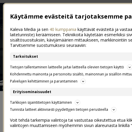
Käytämme evästeitä tarjotaksemme pa
Kaleva Media ja sen
40 kumppania
käyttävät evästeitä ja vastaa
laitetunniste) keräämiseen. Tekniikoita käytetään esimerkiksi s
sisältösuosituksiin, kävijämäärien mittaukseen, markkinointiin s
Tarvitsemme suostumuksesi seuraaviin:
Tarkoitukset
Tietojen tallentaminen laitteelle ja/tai laitteella olevien tietojen käyttö
Kohdennettu mainonta ja personoitu sisältö, mainonnan ja sisällön mitta
Palvelujen kehittäminen ja parantaminen
Erityisominaisuudet
ETUSIVU
Tarkkojen sijaintitietojen käyttäminen
Tunnista laitteet aktiivisesti pyydettyjen tietojen perusteella
YHTEYDENOTOT JA YHTEISTYÖT
Voit tehdä tarkempia valintoja tai vastustaa oikeutettua etua kl
valintojen muuttamiseen myöhemmin sivun alareunasta linkillä 