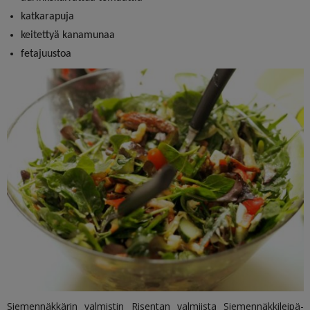
katkarapuja
keitettyä kanamunaa
fetajuustoa
Siemennäkkärin valmistin Risentan valmiista Siemennäkkileipä-