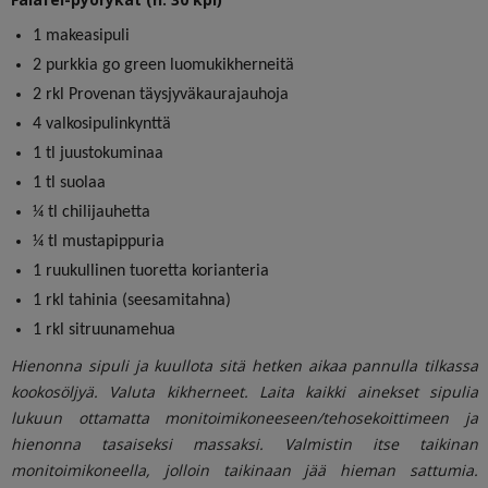
1 makeasipuli
2 purkkia go green luomukikherneitä
2 rkl Provenan täysjyväkaurajauhoja
4 valkosipulinkynttä
1 tl juustokuminaa
1 tl suolaa
¼ tl chilijauhetta
¼ tl mustapippuria
1 ruukullinen tuoretta korianteria
1 rkl tahinia (seesamitahna)
1 rkl sitruunamehua
Hienonna sipuli ja kuullota sitä hetken aikaa pannulla tilkassa
kookosöljyä. Valuta kikherneet. Laita kaikki ainekset sipulia
lukuun ottamatta monitoimikoneeseen/tehosekoittimeen ja
hienonna tasaiseksi massaksi. Valmistin itse taikinan
monitoimikoneella, jolloin taikinaan jää hieman sattumia.