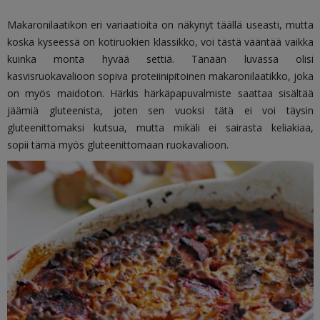
Makaronilaatikon eri variaatioita on näkynyt täällä useasti, mutta
koska kyseessä on kotiruokien klassikko, voi tästä vääntää vaikka
kuinka monta hyvää settiä. Tänään luvassa olisi
kasvisruokavalioon sopiva proteiinipitoinen makaronilaatikko, joka
on myös maidoton. Härkis härkäpapuvalmiste saattaa sisältää
jäämiä gluteenista, joten sen vuoksi tätä ei voi täysin
gluteenittomaksi kutsua, mutta mikäli ei sairasta keliakiaa,
sopii tämä myös gluteenittomaan ruokavalioon.