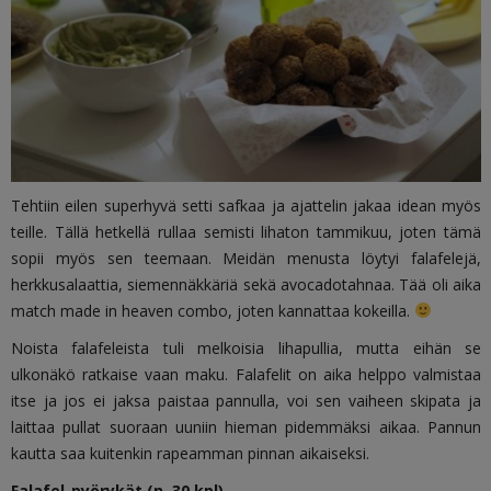
Tehtiin eilen superhyvä setti safkaa ja ajattelin jakaa idean myös
teille. Tällä hetkellä rullaa semisti lihaton tammikuu, joten tämä
sopii myös sen teemaan. Meidän menusta löytyi falafelejä,
herkkusalaattia, siemennäkkäriä sekä avocadotahnaa. Tää oli aika
match made in heaven combo, joten kannattaa kokeilla.
Noista falafeleista tuli melkoisia lihapullia, mutta eihän se
ulkonäkö ratkaise vaan maku. Falafelit on aika helppo valmistaa
itse ja jos ei jaksa paistaa pannulla, voi sen vaiheen skipata ja
laittaa pullat suoraan uuniin hieman pidemmäksi aikaa. Pannun
kautta saa kuitenkin rapeamman pinnan aikaiseksi.
Falafel-pyörykät (n. 30 kpl)