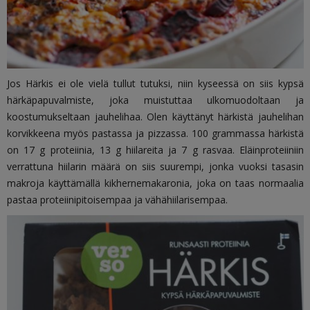
Jos Härkis ei ole vielä tullut tutuksi, niin kyseessä on siis kypsä
härkäpapuvalmiste, joka muistuttaa ulkomuodoltaan ja
koostumukseltaan jauhelihaa. Olen käyttänyt härkistä jauhelihan
korvikkeena myös pastassa ja pizzassa. 100 grammassa härkistä
on 17 g proteiinia, 13 g hiilareita ja 7 g rasvaa. Eläinproteiiniin
verrattuna hiilarin määrä on siis suurempi, jonka vuoksi tasasin
makroja käyttämällä kikhernemakaronia, joka on taas normaalia
pastaa proteiinipitoisempaa ja vähähiilarisempaa.