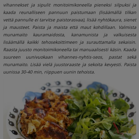
vihannekset ja sipulit monitoimikoneella pieneksi silpuksi ja
kaada reunalliseen pannuun paistumaan (lisäämällä tilkan
vettä pannulle ei tarvitse paistorasvaa), lisää nyhtökaura, sienet
ja mausteet. Paista ja maista että maut kohdillaan. Valmista
munamaito kauramaidosta, kanamunista ja valkuisesta
lisäämällä kaikki tehosekoittimeen ja surauttamalla sekaisin.
Raasta juusto monitoimikoneella tai manuaalisesti käsin. Kaada
suureen uunivuokaan vihannes-nyhtis-seos, pastat sekä
munamaito. Lisää vielä juustoraaste ja sekoita kevyesti. Paista
uunissa 30-40 min, riippuen uunin tehoista.