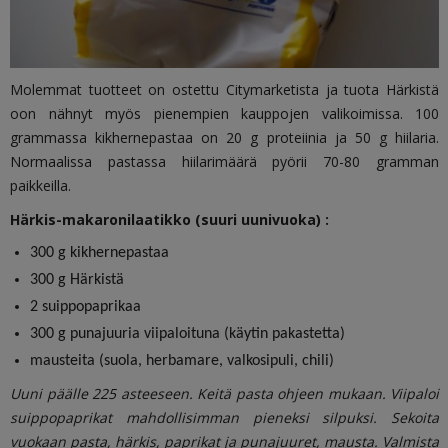
Molemmat tuotteet on ostettu Citymarketista ja tuota Härkistä
oon nähnyt myös pienempien kauppojen valikoimissa. 100
grammassa kikhernepastaa on 20 g proteiinia ja 50 g hiilaria.
Normaalissa pastassa hiilarimäärä pyörii 70-80 gramman
paikkeilla.
Härkis-makaronilaatikko (suuri uunivuoka) :
300 g kikhernepastaa
300 g Härkistä
2 suippopaprikaa
300 g punajuuria viipaloituna (käytin pakastetta)
mausteita (suola, herbamare, valkosipuli, chili)
Uuni päälle 225 asteeseen. Keitä pasta ohjeen mukaan. Viipaloi
suippopaprikat mahdollisimman pieneksi silpuksi. Sekoita
vuokaan pasta, härkis, paprikat ja punajuuret, mausta. Valmista