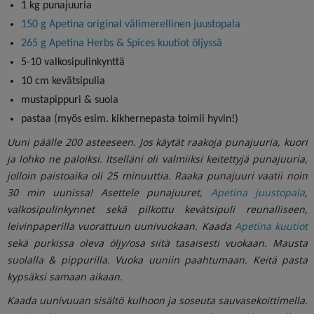
1 kg punajuuria
150 g Apetina original välimerellinen juustopala
265 g Apetina Herbs & Spices kuutiot öljyssä
5-10 valkosipulinkynttä
10 cm kevätsipulia
mustapippuri & suola
pastaa (myös esim. kikhernepasta toimii hyvin!)
Uuni päälle 200 asteeseen. Jos käytät raakoja punajuuria, kuori
ja lohko ne paloiksi. Itselläni oli valmiiksi keitettyjä punajuuria,
jolloin paistoaika oli 25 minuuttia. Raaka punajuuri vaatii noin
30 min uunissa! Asettele punajuuret,
Apetina juustopala
,
valkosipulinkynnet sekä pilkottu kevätsipuli reunalliseen,
leivinpaperilla vuorattuun uunivuokaan. Kaada
Apetina kuutiot
sekä purkissa oleva öljy/osa siitä tasaisesti vuokaan. Mausta
suolalla & pippurilla. Vuoka uuniin paahtumaan. Keitä pasta
kypsäksi samaan aikaan.
Kaada uunivuuan sisältö kulhoon ja soseuta sauvasekoittimella.