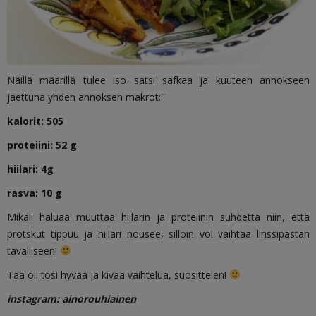
Näillä määrillä tulee iso satsi safkaa ja kuuteen annokseen
jaettuna yhden annoksen makrot:¨
kalorit: 505
proteiini: 52 g
hiilari: 4g
rasva: 10 g
Mikäli haluaa muuttaa hiilarin ja proteiinin suhdetta niin, että
protskut tippuu ja hiilari nousee, silloin voi vaihtaa linssipastan
tavalliseen!
Tää oli tosi hyvää ja kivaa vaihtelua, suosittelen!
instagram: ainorouhiainen