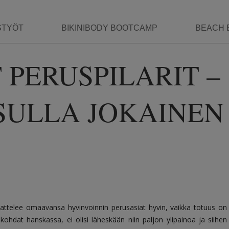
STYÖT
BIKINIBODY BOOTCAMP
BEACH 
PERUSPILARIT –
SULLA JOKAINEN
jattelee omaavansa hyvinvoinnin perusasiat hyvin, vaikka totuus on
t kohdat hanskassa, ei olisi läheskään niin paljon ylipainoa ja siihen