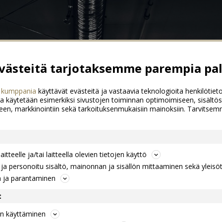
ästeitä tarjotaksemme parempia pal
 kumppania
käyttävät evästeitä ja vastaavia teknologioita henkilötieto
a käytetään esimerkiksi sivustojen toiminnan optimoimiseen, sisältös
een, markkinointiin sekä tarkoituksenmukaisiin mainoksiin. Tarvits
itteelle ja/tai laitteella olevien tietojen käyttö
a personoitu sisältö, mainonnan ja sisällön mittaaminen sekä yleisö
n ja parantaminen
t
jen käyttäminen