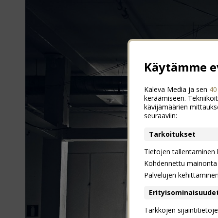
Käytämme ev
Kaleva Media ja sen
40
keräämiseen. Tekniikoit
kävijämäärien mittauks
seuraaviin:
Tarkoitukset
Tietojen tallentaminen la
Kohdennettu mainonta j
Palvelujen kehittämine
Erityisominaisuude
Tarkkojen sijaintitieto