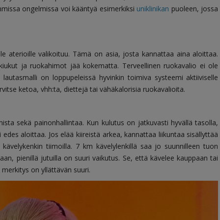
sommissa ongelmissa voi kääntyä esimerkiksi
uniklinikan
puoleen, jossa
le aterioille valikoituu. Tämä on asia, josta kannattaa aina aloittaa.
iukut ja ruokahimot jää kokematta. Terveellinen ruokavalio ei ole
n lautasmalli on loppupeleissä hyvinkin toimiva systeemi aktiiviselle
itse ketoa, vhh:ta, diettejä tai vähäkalorisia ruokavalioita.
ista sekä painonhallintaa. Kun kulutus on jatkuvasti hyvällä tasolla,
i edes aloittaa. Jos elää kiireistä arkea, kannattaa liikuntaa sisällyttää
ä kävelykenkin tiimoilla. 7 km kävelylenkillä saa jo suunnilleen tuon
n, pienillä jutuilla on suuri vaikutus. Se, että kävelee kauppaan tai
 merkitys on yllättävän suuri.