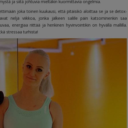
mystä ja siitä johtuvia mieltäkin kuormittavia ongelmia.
ettimään joka toinen kuukausi, että pitäisikö aloittaa se ja se detox-
aavat neljä viikkoa, jonka jälkeen salille päin katsominenkin saa
uvaa, energiaa riittää ja henkinen hyvinvointikin on hyvällä mallilla.
kä stressaa turhista!