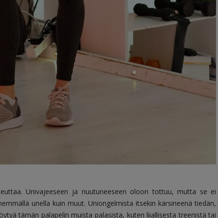
oteuttaa. Univajeeseen ja nuutuneeseen oloon tottuu, mutta se ei
ähemmällä unella kuin muut. Uniongelmista itsekin kärsineenä tiedän,
öytyä tämän palapelin muista palasista, kuten liiallisesta treenistä tai