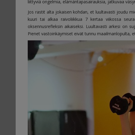
liittyviä ongelmia, elämäntapasairauksia, jatkuvaa väsy
Jos rastit alta jokaisen kohdan, et luultavasti joudu mi
kuuri tai alkaa raivoliikkua 7 kertaa viikossa seur
oksennusrefleksin aikaiseksi. Luultavasti arkesi on suj
Pienet vastoinkäymiset eivät tunnu maailmanlopulta, et