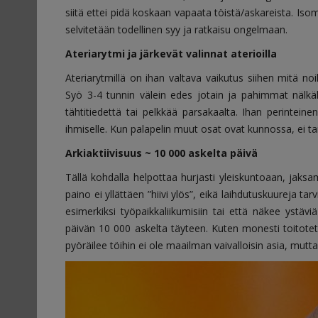
siitä ettei pidä koskaan vapaata töistä/askareista. I
selvitetään todellinen syy ja ratkaisu ongelmaan.
Ateriarytmi ja järkevät valinnat aterioilla
Ateriarytmillä on ihan valtava vaikutus siihen mitä noil
Syö 3-4 tunnin välein edes jotain ja pahimmat nälkäk
tähtitiedettä tai pelkkää parsakaalta. Ihan perinteine
ihmiselle. Kun palapelin muut osat ovat kunnossa, ei tarv
Arkiaktiivisuus ~ 10 000 askelta päivä
Tällä kohdalla helpottaa hurjasti yleiskuntoaan, jaksam
paino ei yllättäen ”hiivi ylös”, eikä laihdutuskuureja tarv
esimerkiksi työpaikkaliikumisiin tai että näkee ystävi
päivän 10 000 askelta täyteen. Kuten monesti toitotetaa
pyöräilee töihin ei ole maailman vaivalloisin asia, mutta