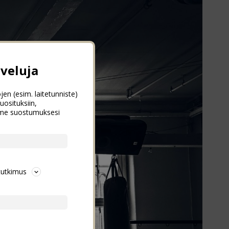
veluja
jen (esim. laitetunniste)
uosituksiin,
emme suostumuksesi
tutkimus