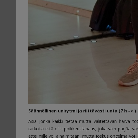
Säännöllinen unirytmi ja riittävästi unta (7 h –> )
Asia jonka kaikki tietää mutta valitettavan harva t
tarkoita että olisi poikkeustapaus, joka vain pärjää v
ettei niille voi aina mitään, mutta joskus ongelma voi l