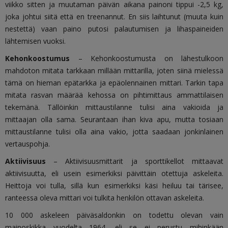
viikko sitten ja muutaman päivän aikana painoni tippui -2,5 kg,
joka johtui siitä että en treenannut. En siis laihtunut (muuta kuin
nestettä) vaan paino putosi palautumisen ja lihaspaineiden
lähtemisen vuoksi.
Kehonkoostumus
– Kehonkoostumusta on lähestulkoon
mahdoton mitata tarkkaan millään mittarilla, joten siinä mielessä
tämä on hieman epätarkka ja epäolennainen mittari. Tarkin tapa
mitata rasvan määrää kehossa on pihtimittaus ammattilaisen
tekemänä. Tällöinkin mittaustilanne tulisi aina vakioida ja
mittaajan olla sama. Seurantaan ihan kiva apu, mutta tosiaan
mittaustilanne tulisi olla aina vakio, jotta saadaan jonkinlainen
vertauspohja.
Aktiivisuus
– Aktiivisuusmittarit ja sporttikellot mittaavat
aktiivisuutta, eli usein esimerkiksi päivittäin otettuja askeleita.
Heittoja voi tulla, sillä kun esimerkiksi käsi
heiluu tai tärisee,
ranteessa oleva mittari voi tulkita henkilön ottavan askeleita.
10 000 askeleen päiväsaldonkin on todettu olevan vain
mainoskikka vuodelta 1964, eli se ei perustu mihinkään