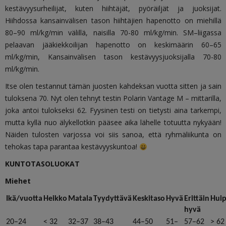
kestävyysurheilijat, kuten hiihtäjät, pyöräiljät ja juoksijat.
Hiihdossa kansainvälisen tason hiihtäjien hapenotto on miehillä
80–90 ml/kg/min välillä, naisilla 70-80 ml/kg/min. SM–liigassa
pelaavan jääkiekkoilijan hapenotto on keskimäärin 60–65
ml/kg/min, Kansainvälisen tason kestävyysjuoksijalla 70-80
ml/kg/min.
Itse olen testannut tämän juosten kahdeksan vuotta sitten ja sain
tuloksena 70. Nyt olen tehnyt testin Polarin Vantage M – mittarilla,
joka antoi tulokseksi 62. Fyysinen testi on tietysti aina tarkempi,
mutta kyllä nuo älykellotkin pääsee aika lähelle totuutta nykyään!
Näiden tulosten varjossa voi siis sanoa, että ryhmäliikunta on
tehokas tapa parantaa kestävyyskuntoa!
KUNTOTASOLUOKAT
Miehet
Ikä/vuotta
Heikko
Matala
Tyydyttävä
Keskitaso
Hyvä
Erittäin
Hui
hyvä
20–24
< 32
32–37
38–43
44–50
51–
57–62
> 62