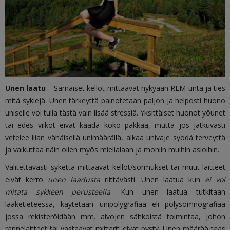
Unen laatu
– Samaiset kellot mittaavat nykyään REM-unta ja ties
mitä syklejä. Unen tärkeyttä painotetaan paljon ja helposti huono
uniselle voi tulla tästä vain lisää stressiä. Yksittäiset huonot yöunet
tai edes viikot eivät kaada koko pakkaa, mutta jos jatkuvasti
vetelee liian vähäisellä unimäärällä, alkaa univaje syödä terveyttä
ja vaikuttaa näin ollen myös mielialaan ja moniin muihin asioihin.
Valitettavasti sykettä mittaavat kellot/sormukset tai muut laitteet
eivät kerro
unen laadusta
riittävästi. Unen laatua kun
ei voi
mitata sykkeen perusteella
. K
un unen laatua tutkitaan
lääketieteessä, käytetään unipolygrafiaa eli polysomnografiaa
jossa rekisteröidään mm. aivojen sähköistä toimintaa, johon
rannelaitteet tai vastaavat mittarit eivät pysty.
Unen määrää taas