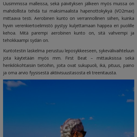
Uusimmissa malleissa, sekä päivityksen jälkeen myös muissa on
mahdollista tehdä tui maksimaalista hapenottokykyä (VO2max)
mittaava testi.
Aerobinen kunto on verrannollinen siihen, kuinka
hyvin verenkiertoelimistö pystyy kuljettamaan happea eri puolille
kehoa. Mitä parempi aerobinen kunto on, sitä vahvempi ja
tehokkaampi sydän on.
Kuntotestin laskelma perustuu leposykkeeseen, sykevälivaihteluun
jota käytetään myös mm. First Beat – mittauksissa sekä
henkilökohtaisiin tietoihin, joita ovat sukupuoli, ikä, pituus, paino
ja oma arvio fyysisestä aktiivisuustasosta eli treenitausta.