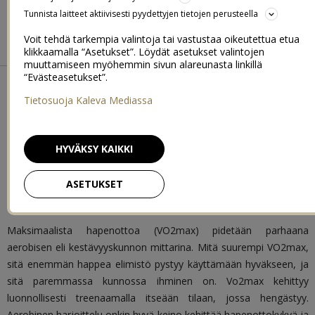
BIKINIBODY BOOTCAMP
Tunnista laitteet aktiivisesti pyydettyjen tietojen perusteella
Voit tehdä tarkempia valintoja tai vastustaa oikeutettua etua
BEACH BODY 2015
SUMMER FIT 2016
klikkaamalla “Asetukset”. Löydät asetukset valintojen
muuttamiseen myöhemmin sivun alareunasta linkillä
“Evästeasetukset”.
MIKÄ IHMEEN
Tietosuoja Kaleva Mediassa
VO2MAX?
HYVÄKSY KAIKKI
ASETUKSET
23.01.2020
3
Maksimaalista hapenottoa (VO2max) pidetään parhaana
aerobisen eli kestävyyskunnon mittarina. Mitä suurempi VO2max,
sitä enemmän happea elimistö pystyy käyttämään hyväkseen, ja
sitä paremmassa kunnossa ihminen on. Vo2max kehittyy
luonnollisesti treenaamalla itseään tilaan, jossa hengästyy.
Aerobinen harjoittelu onkin hyvä keino kehittää hapenottokykyä ja