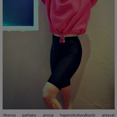
Yleensä parhaita arvoja hapenottokyvyllisesti antavat