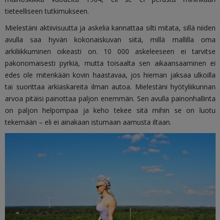
tieteelliseen tutkimukseen.
Mielestäni aktiivisuutta ja askelia kannattaa silti mitata, sillä niiden
avulla saa hyvän kokonaiskuvan siitä, millä mallilla oma
arkiliikkuminen oikeasti on. 10 000 askeleeseen ei tarvitse
pakonomaisesti pyrkiä, mutta toisaalta sen aikaansaaminen ei
edes ole mitenkään kovin haastavaa, jos hieman jaksaa ulkoilla
tai suorittaa arkiaskareita ilman autoa. Mielestäni hyötyliikunnan
arvoa pitäisi painottaa paljon enemmän. Sen avulla painonhallinta
on paljon helpompaa ja keho tekee sitä mihin se on luotu
tekemään – eli ei ainakaan istumaan aamusta iltaan.