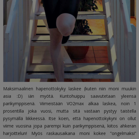
Maksimaalinen hapenottokyky laskee (kuten niin moni muukin
asia :D) iän myötä. Kuntohuippu saavutetaan yleensä
parikymppisenä. Viimeistään VO2max alkaa laskea, noin 1
prosentilla joka vuosi, mutta sitä vastaan pystyy taistella
pysymällä liikkeessä. Itse koen, että hapenottokykyni on ollut
viime vuosina jopa parempi kuin parikymppisenä, kiitos ahkeran
harjoittelun! Myös raskausaikana moni kokee ”ongelmaksi”