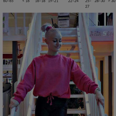
60–65
< 16
16–18
19–21
22–24
25–
28–30
> 30
27