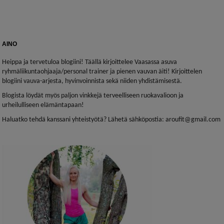
AINO
Heippa ja tervetuloa blogiini! Täällä kirjoittelee Vaasassa asuva
ryhmäliikuntaohjaaja/personal trainer ja pienen vauvan äiti! Kirjoittelen
blogiini vauva-arjesta, hyvinvoinnista sekä niiden yhdistämisestä.
Blogista löydät myös paljon vinkkejä terveelliseen ruokavalioon ja
urheilulliseen elämäntapaan!
Haluatko tehdä kanssani yhteistyötä? Lähetä sähköpostia: aroufit@gmail.com