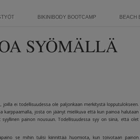
STYÖT
BIKINIBODY BOOTCAMP
BEACH 
NOA SYÖMÄLLÄ
 joilla ei todellisuudessa ole paljonkaan merkitystä lopputulokseen.
a karppaamalla, josta on jäänyt mielikuva että kun painoa halutaan
t syyllinen painon nousuun. Todellisuudessa syy on siinä, että olet
paino se mihin tulisi kiinnittää huomiota, kun toivotaan painon