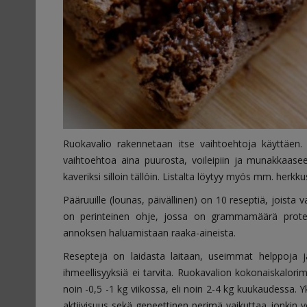
Ruokavalio rakennetaan itse vaihtoehtoja käyttäen. P
vaihtoehtoa aina puurosta, voileipiin ja munakkaasee
kaveriksi silloin tällöin. Listalta löytyy myös mm. herk
Pääruuille (lounas, päivällinen) on 10 reseptiä, joista v
on perinteinen ohje, jossa on grammamäärä proteiinil
annoksen haluamistaan raaka-aineista.
Reseptejä on laidasta laitaan, useimmat helppoja j
ihmeellisyyksiä ei tarvita. Ruokavalion kokonaiskalor
noin -0,5 -1 kg viikossa, eli noin 2-4 kg kuukaudessa. 
aktiivisuus sekä geneettinen perimä vaikuttaa jonkin 