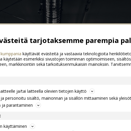
ästeitä tarjotaksemme parempia pal
 kumppania
käyttävät evästeitä ja vastaavia teknologioita henkilötieto
a käytetään esimerkiksi sivustojen toiminnan optimoimiseen, sisältös
een, markkinointiin sekä tarkoituksenmukaisiin mainoksiin. Tarvits
itteelle ja/tai laitteella olevien tietojen käyttö
a personoitu sisältö, mainonnan ja sisällön mittaaminen sekä yleisö
n ja parantaminen
t
jen käyttäminen