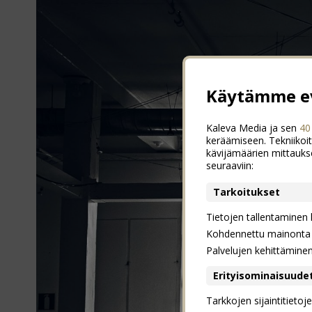
Käytämme ev
Kaleva Media ja sen
40
keräämiseen. Tekniikoit
kävijämäärien mittauks
seuraaviin:
Tarkoitukset
Tietojen tallentaminen la
Kohdennettu mainonta j
Palvelujen kehittämine
Erityisominaisuude
Tarkkojen sijaintitieto