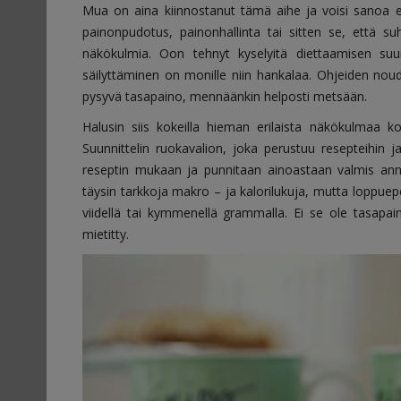
Mua on aina kiinnostanut tämä aihe ja voisi sanoa et
painonpudotus, painonhallinta tai sitten se, että 
näkökulmia. Oon tehnyt kyselyitä diettaamisen suu
säilyttäminen on monille niin hankalaa. Ohjeiden noud
pysyvä tasapaino, mennäänkin helposti metsään.
Halusin siis kokeilla hieman erilaista näkökulmaa
Suunnittelin ruokavalion, joka perustuu resepteihin ja
reseptin mukaan ja punnitaan ainoastaan valmis an
täysin tarkkoja makro – ja kalorilukuja, mutta loppuep
viidellä tai kymmenellä grammalla. Ei se ole tasapain
mietitty.