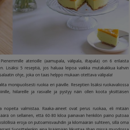
ienemmille aterioille (aamupala, välipala, iltapala) on 6 erilaista
n. Lisäksi 5 reseptiä, jos haluaa leipoa vaikka mutakakkua kahvin
kusalaatin ohje, joka on taas helppo mukaan otettava välipala!
alita monipuolisesti ruokia eri päiville. Reseptien lisäksi ruokavaliossa
le, hiilareille ja rasvalle ja pystyy näin ollen koota yksittäisen
a nopeita valmistaa. Raaka-aineet ovat perus ruokaa, eli mitään
imäärä on sellainen, että 60-80 kiloa painavan henkilön paino putoaa
Yksilöllisiä eroja on putoamisvauhdin ja kilomäärän suhteen, sillä oma
verran! Suosittelenkin aina lisäämään liikuntaa (ihan missä muodossa