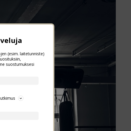
veluja
jen (esim. laitetunniste)
uosituksiin,
emme suostumuksesi
tutkimus