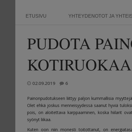
ETUSIVU
YHTEYDENOTOT JA YHTEI
PUDOTA PAI
KOTIRUOKAA
02.09.2019
6
Painonpudotukseen liittyy paljon kummallisia myyttejä,
Olet ehkä joskus menneisyydessä saanut hyviä tuloksi
pois, on aloitettava karppaaminen, koska hiilarit ova
syönyt liikaa.
Kuten oon niin monesti toitottanut, on energiatasa