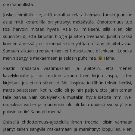
ole mahdollista.
Joskus nimittäin se, että uskaltaa relata hieman, tuokin juuri ne
asiat mitä kontrollilla on yrittänyt metsästää. Ehdottomuus tuo
tosi harvoin mitään hyvää. Asia tuli mieleeni, sillä eilen olin
suunnitellut, että kirjoitan blogia ja sitten treenaan. Jumitin tässä
koneen ääressä ja ei irronnut sitten yhtään mitään kirjoitettavaa.
Samaan aikaan treenaaminen ei houkuttanut ollenkaan. Lopulta
menin sängylle makaamaan ja selasin puhelinta.
Haha.
Päätin madaltaa vaatimuksiani ja ajattelin, että menen
kävelylenkille ja jos matkan aikana tulee kirjotusinspo, sitten
kirjoitan, jos ei niin sitten ei. No, inspiraatio tähän teksiin heräsi,
mutta palatessani kotiin, kello oli jo niin paljon, että jätin tämän
tälle päivää. Sain kävelylenkillä muitakin hyviä ideoita mm. live-
ohjauksia varten ja muutenkin olo oli kuin uudesti syntynyt kun
palasin kotiin! Kannatti mennä.
Entisellä ehdottomuus-ajattelulla ilman treeniä, olisin varmaan
jäänyt siihen sängylle makaamaan ja märehtinyt loppuillan. Pieni