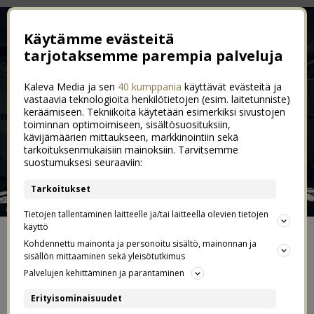
Käytämme evästeitä
tarjotaksemme parempia palveluja
Kaleva Media ja sen
40 kumppania
käyttävät evästeitä ja
vastaavia teknologioita henkilötietojen (esim. laitetunniste)
keräämiseen. Tekniikoita käytetään esimerkiksi sivustojen
toiminnan optimoimiseen, sisältösuosituksiin,
kävijämäärien mittaukseen, markkinointiin sekä
tarkoituksenmukaisiin mainoksiin. Tarvitsemme
suostumuksesi seuraaviin:
Tarkoitukset
Tietojen tallentaminen laitteelle ja/tai laitteella olevien tietojen
käyttö
ETUSIVU
Kohdennettu mainonta ja personoitu sisältö, mainonnan ja
sisällön mittaaminen sekä yleisötutkimus
Palvelujen kehittäminen ja parantaminen
YHTEYDENOTOT JA YHTEISTYÖT
Erityisominaisuudet