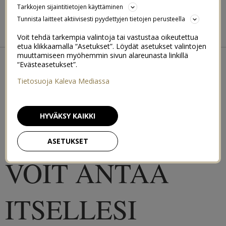
BIKINIBODY BOOTCAMP
Tarkkojen sijaintitietojen käyttäminen
Tunnista laitteet aktiivisesti pyydettyjen tietojen perusteella
BEACH BODY 2015
SUMMER FIT 2016
Voit tehdä tarkempia valintoja tai vastustaa oikeutettua
etua klikkaamalla “Asetukset”. Löydät asetukset valintojen
←
RASKAUS & VATSAN TOIMINTA
muuttamiseen myöhemmin sivun alareunasta linkillä
KORONAKILOT, MOTIVAATION PUUTTUMINEN JA NE PIENET
“Evästeasetukset”.
VALINNAT
→
Tietosuoja Kaleva Mediassa
TASAPAINO ON
HYVÄKSY KAIKKI
PARASTA MITÄ
ASETUKSET
VOIT ANTAA
ITSELLESI