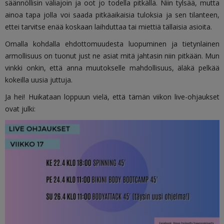
säännöllisin väliajoin ja oot jo todella pitkällä. Niin tylsää, mutta
ainoa tapa jolla voi saada pitkäaikaisia tuloksia ja sen tilanteen,
ettei tarvitse enää koskaan laihduttaa tai miettiä tällaisia asioita.
Omalla kohdalla ehdottomuudesta luopuminen ja tietynlainen
armollisuus on tuonut just ne asiat mitä jahtasin niin pitkään. Mun
vinkki onkin, että anna muutokselle mahdollisuus, äläkä pelkää
kokeilla uusia juttuja.
Ja hei! Huikataan loppuun vielä, että tämän viikon live-ohjaukset
ovat julki: