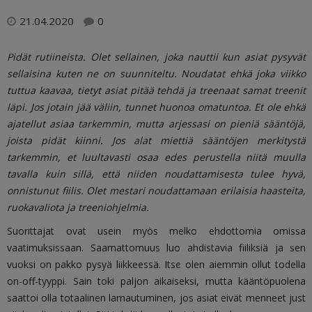
21.04.2020
0
Pidät rutiineista. Olet sellainen, joka nauttii kun asiat pysyvät
sellaisina kuten ne on suunniteltu. Noudatat ehkä joka viikko
tuttua kaavaa, tietyt asiat pitää tehdä ja treenaat samat treenit
läpi. Jos jotain jää väliin, tunnet huonoa omatuntoa. Et ole ehkä
ajatellut asiaa tarkemmin, mutta arjessasi on pieniä sääntöjä,
joista pidät kiinni. Jos alat miettiä sääntöjen merkitystä
tarkemmin, et luultavasti osaa edes perustella niitä muulla
tavalla kuin sillä, että niiden noudattamisesta tulee hyvä,
onnistunut fiilis. Olet mestari noudattamaan erilaisia haasteita,
ruokavaliota ja treeniohjelmia.
Suorittajat ovat usein myös melko ehdottomia omissa
vaatimuksissaan. Saamattomuus luo ahdistavia fiiliksiä ja sen
vuoksi on pakko pysyä liikkeessä. Itse olen aiemmin ollut todella
on-off-tyyppi. Sain toki paljon aikaiseksi, mutta kääntöpuolena
saattoi olla totaalinen lamautuminen, jos asiat eivät menneet just