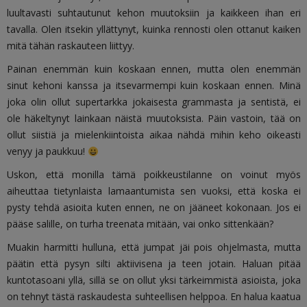
luultavasti suhtautunut kehon muutoksiin ja kaikkeen ihan eri
tavalla. Olen itsekin yllättynyt, kuinka rennosti olen ottanut kaiken
mitä tähän raskauteen liittyy.
Painan enemmän kuin koskaan ennen, mutta olen enemmän
sinut kehoni kanssa ja itsevarmempi kuin koskaan ennen. Minä
joka olin ollut supertarkka jokaisesta grammasta ja sentistä, ei
ole häkeltynyt lainkaan näistä muutoksista. Päin vastoin, tää on
ollut siistiä ja mielenkiintoista aikaa nähdä mihin keho oikeasti
venyy ja paukkuu!
Uskon, että monilla tämä poikkeustilanne on voinut myös
aiheuttaa tietynlaista lamaantumista sen vuoksi, että koska ei
pysty tehdä asioita kuten ennen, ne on jääneet kokonaan. Jos ei
pääse salille, on turha treenata mitään, vai onko sittenkään?
Muakin harmitti hulluna, että jumpat jäi pois ohjelmasta, mutta
päätin että pysyn silti aktiivisena ja teen jotain. Haluan pitää
kuntotasoani yllä, sillä se on ollut yksi tärkeimmistä asioista, joka
on tehnyt tästä raskaudesta suhteellisen helppoa. En halua kaatua