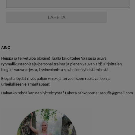
AINO
Heippa ja tervetuloa blogiini! Täällä kirjoittelee Vaasassa asuva
ryhmäliikuntaohjaaja/personal trainer ja pienen vauvan äiti! Kirjoittelen
blogiini vauva-arjesta, hyvinvoinnista sekä niiden yhdistämisestä.
Blogista löydät myös paljon vinkkejä terveelliseen ruokavalioon ja
urheilulliseen elämäntapaan!
Haluatko tehdä kanssani yhteistyötä? Lähetä sähköpostia: aroufit@gmail.com