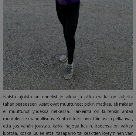
Noista ajoista on onneksi jo aikaa ja pitkä matka on kuljettu
tähän pisteeseen. Asiat ovat muuttuneet pitkin matkaa, eli mikään
ei muuttunut yhdessä hetkessä. Tärkeintä on kuitenkin antaa
muutokselle mahdollisuus. Kontrollifriikit nimittäin usein pelkäävät,
että jos vähän joustaa, kaikki hajoaa käsiin. Itseensä on vaikea
luottaa, koska luulee ettei tasapaino tai keskitien löytyminen vain