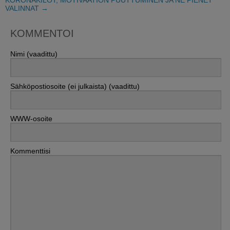
KORONAKILOT, MOTIVAATION PUUTTUMINEN JA NE PIENET
VALINNAT
→
KOMMENTOI
Nimi (vaadittu)
Sähköpostiosoite (ei julkaista) (vaadittu)
WWW-osoite
Kommenttisi