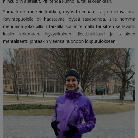
niinku olin ajatellut. Piti tehdä kunnolla, tai ei ollenkaan.
Sama koski melkein kaikkea, myös treenaamista ja ruokavaliota.
Ravintopuolella oli haastavaa löytää tasapainoa, sillä homma
meni aina joko pilkun tarkalla suunnitelmalla tai sitten se levähti
käsiin kokonaan. Nykyaikainen dieettikulttuuri ja tällainen
mentaliteetti johtaakin yleensä huonoon lopputulokseen.