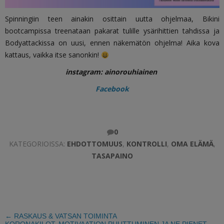
Spinningiin teen ainakin osittain uutta ohjelmaa, Bikini
bootcampissa treenataan pakarat tulille ysärihittien tahdissa ja
Bodyattackissa on uusi, ennen näkemätön ohjelma! Aika kova
kattaus, vaikka itse sanonkin!
instagram: ainorouhiainen
Facebook
0
KATEGORIOISSA:
EHDOTTOMUUS
,
KONTROLLI
,
OMA ELÄMÄ
,
TASAPAINO
←
RASKAUS & VATSAN TOIMINTA