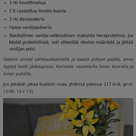
3 rkl limettimehua
2 tl raastettua limetin kuorta
3 rkl steviasokeria
ripaus vaniljapulveria
(kauhallinen vanilja-valkosuklaan makuista heraproteiinia, jos
käytät proteiinilisää, voit vähentää stevian määrästä ja jättää
vaniljan pois)
Sekoita aineet sähkövatkaimella ja kaada pohjan päälle, anna
hyytyä hetki jääkaapissa. Koristele raastetulla limen kuorella ja
limen paloilla.
Jos piirakan jakaa kuuteen osaa, yhdessä palassa: 217 kcal, (prot:
12-hh: 12-r: 13)