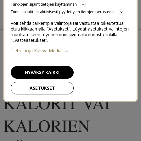
BIKINIBODY BOOTCAMP
Tarkkojen sijaintitietojen käyttäminen
Tunnista laitteet aktiivisesti pyydettyjen tietojen perusteella
BEACH BODY 2015
SUMMER FIT 2016
Voit tehdä tarkempia valintoja tai vastustaa oikeutettua
etua klikkaamalla “Asetukset”. Löydät asetukset valintojen
←
KAUNEUSRUTIINIT
muuttamiseen myöhemmin sivun alareunasta linkillä
HIMOTREENAAJAN HELPPO JALKAHOITO (+ arvonta)
→
“Evästeasetukset”.
KUMPI ON
Tietosuoja Kaleva Mediassa
TÄRKEÄMPÄÄ
HYVÄKSY KAIKKI
ASETUKSET
KALORIT VAI
KALORIEN