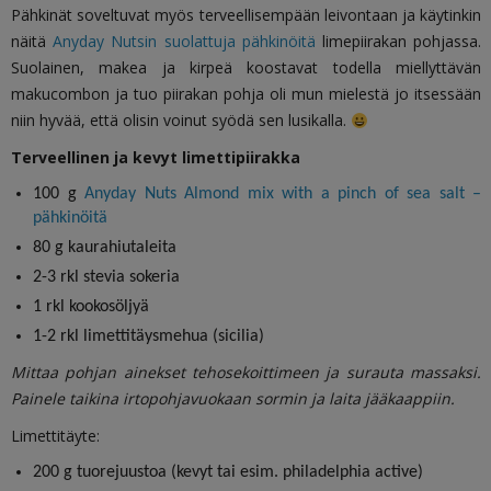
Pähkinät soveltuvat myös terveellisempään leivontaan ja käytinkin
näitä
Anyday Nutsin suolattuja pähkinöitä
limepiirakan pohjassa.
Suolainen, makea ja kirpeä koostavat todella miellyttävän
makucombon ja tuo piirakan pohja oli mun mielestä jo itsessään
niin hyvää, että olisin voinut syödä sen lusikalla.
Terveellinen ja kevyt limettipiirakka
100 g
Anyday Nuts Almond mix with a pinch of sea salt –
pähkinöitä
80 g kaurahiutaleita
2-3 rkl stevia sokeria
1 rkl kookosöljyä
1-2 rkl limettitäysmehua (sicilia)
Mittaa pohjan ainekset tehosekoittimeen ja surauta massaksi.
Painele taikina irtopohjavuokaan sormin ja laita jääkaappiin.
Limettitäyte:
200 g tuorejuustoa (kevyt tai esim. philadelphia active)