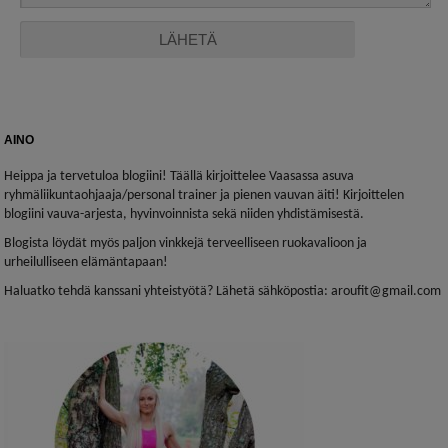
AINO
Heippa ja tervetuloa blogiini! Täällä kirjoittelee Vaasassa asuva
ryhmäliikuntaohjaaja/personal trainer ja pienen vauvan äiti! Kirjoittelen
blogiini vauva-arjesta, hyvinvoinnista sekä niiden yhdistämisestä.
Blogista löydät myös paljon vinkkejä terveelliseen ruokavalioon ja
urheilulliseen elämäntapaan!
Haluatko tehdä kanssani yhteistyötä? Lähetä sähköpostia: aroufit@gmail.com