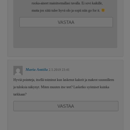
ruoka-aineet mainitsemallasi tavalla. Ei sovi kaikille,
mutta jos siitä tulee hyvä olo ja sopii niin go for it.
VASTAA
Maria Anttila
2.5.2019 23:41
Hyviä pointteja, itsellä toiminut kun laskenut kalorit ja makrot suunnilleen
ja tuloksia näkynyt. Miten muuten itse teet? Lasketko syömiset kuinka
tarkkaan?
VASTAA