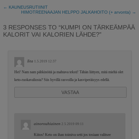
←
KAUNEUSRUTIINIT
HIMOTREENAAJAN HELPPO JALKAHOITO (+ arvonta)
→
3 RESPONSES TO “KUMPI ON TÄRKEÄMPÄÄ
KALORIT VAI KALORIEN LÄHDE?”
Iita
1.5.2019 12:37
Hei! Nam nam pähkinöitä ja mahtava teksti! Tähän liittyen, mitä mieltä olet
keto-ruokavaliosta? Siis hyvillä rasvoilla ja kasviperäisyys edellä.
VASTAA
ainorouhiainen
2.5.2019 09:11
Kiitos! Keto on ihan toimiva setti jos tosiaan valitsee