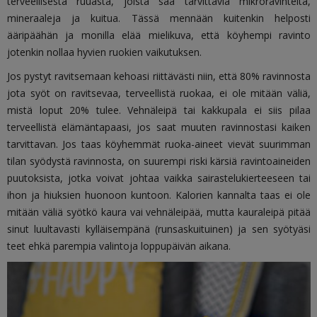
terveellisestä ruuasta, joista saa tarvittavia mikroravinteita,
mineraaleja ja kuitua. Tässä mennään kuitenkin helposti
ääripäähän ja monilla elää mielikuva, että köyhempi ravinto
jotenkin nollaa hyvien ruokien vaikutuksen.
Jos pystyt ravitsemaan kehoasi riittävästi niin, että 80% ravinnosta
jota syöt on ravitsevaa, terveellistä ruokaa, ei ole mitään väliä,
mistä loput 20% tulee. Vehnäleipä tai kakkupala ei siis pilaa
terveellistä elämäntapaasi, jos saat muuten ravinnostasi kaiken
tarvittavan. Jos taas köyhemmät ruoka-aineet vievät suurimman
tilan syödystä ravinnosta, on suurempi riski kärsiä ravintoaineiden
puutoksista, jotka voivat johtaa vaikka sairastelukierteeseen tai
ihon ja hiuksien huonoon kuntoon. Kalorien kannalta taas ei ole
mitään väliä syötkö kaura vai vehnäleipää, mutta kauraleipä pitää
sinut luultavasti kylläisempänä (runsaskuituinen) ja sen syötyäsi
teet ehkä parempia valintoja loppupäivän aikana.