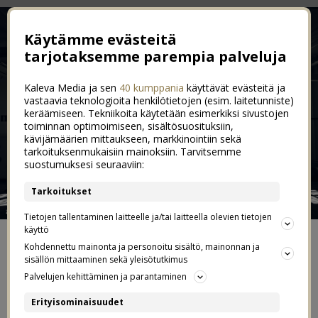
Käytämme evästeitä
tarjotaksemme parempia palveluja
Kaleva Media ja sen
40 kumppania
käyttävät evästeitä ja
vastaavia teknologioita henkilötietojen (esim. laitetunniste)
keräämiseen. Tekniikoita käytetään esimerkiksi sivustojen
toiminnan optimoimiseen, sisältösuosituksiin,
kävijämäärien mittaukseen, markkinointiin sekä
tarkoituksenmukaisiin mainoksiin. Tarvitsemme
suostumuksesi seuraaviin:
Tarkoitukset
Tietojen tallentaminen laitteelle ja/tai laitteella olevien tietojen
käyttö
ETUSIVU
Kohdennettu mainonta ja personoitu sisältö, mainonnan ja
sisällön mittaaminen sekä yleisötutkimus
Palvelujen kehittäminen ja parantaminen
YHTEYDENOTOT JA YHTEISTYÖT
Erityisominaisuudet