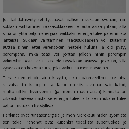
Jos laihdutusyritykset tyssäävät liialliseen suklaan syöntiin, niin
suklaan vaihtaminen raakasuklaaseen ei auta asiaa yhtään, sillä
siinä on yhtä paljon energiaa, vaikkakin energia tulee paremmistä
lähteistä. Suklaan vaihtaminen raakasuklaaseen voi kuitenkin
auttaa siihen ettei verensokeri heittele hulluna ja olo pysyy
parempana, mikä taas voi johtaa jälleen niihin parempiin
valintoihin. Asiat eivät siis ole tässäkään asiassa joko tai, sillä
kyseessä on kokonaisuus, joka vaikuttaa moniin asioihin.
Terveellinen ei ole aina kevyttä, eikä epäterveellinen ole aina
rasvaista tai kaloripitoista. Kalori on siis tavallaan vain kalori,
mutta siltikin hyvinvoinnin (ja monen muun asian) kannalta on
oikeasti tärkeää mistä se energia tulee, sillä sen mukana tulee
paljon muutakin hyödyllistä.
Pähkinät ovat runsasenergisiä ja moni vieroksuu niiden syömistä
sen takia. Pähkinät ovat kuitenkin todellista superruokaa ja
kunhan annoskoot pysyy sopivina, niitä kannattaa ehdottomasti