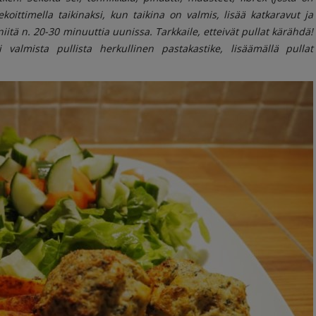
ittimella taikinaksi, kun taikina on valmis, lisää katkaravut ja
 niitä n. 20-30 minuuttia uunissa. Tarkkaile, etteivät pullat kärähdä!
i valmista pullista herkullinen pastakastike, lisäämällä pullat