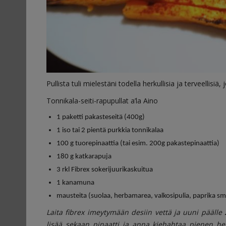
Pullista tuli mielestäni todella herkullisia ja terveellisiä
Tonnikala-seiti-rapupullat a’la Aino
1 paketti pakasteseitä (400g)
1 iso tai 2 pientä purkkia tonnikalaa
100 g tuorepinaattia (tai esim. 200g pakastepinaattia)
180 g katkarapuja
3 rkl Fibrex sokerijuurikaskuitua
1 kanamuna
mausteita (suolaa, herbamarea, valkosipulia, paprika smo
Laita fibrex imeytymään desiin vettä ja uuni päälle 2
lisää sekaan pinaatti ja anna kiehahtaa pienen hetk