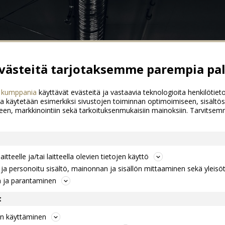
ästeitä tarjotaksemme parempia pal
 kumppania
käyttävät evästeitä ja vastaavia teknologioita henkilötieto
a käytetään esimerkiksi sivustojen toiminnan optimoimiseen, sisältös
een, markkinointiin sekä tarkoituksenmukaisiin mainoksiin. Tarvits
itteelle ja/tai laitteella olevien tietojen käyttö
a personoitu sisältö, mainonnan ja sisällön mittaaminen sekä yleisö
n ja parantaminen
t
jen käyttäminen