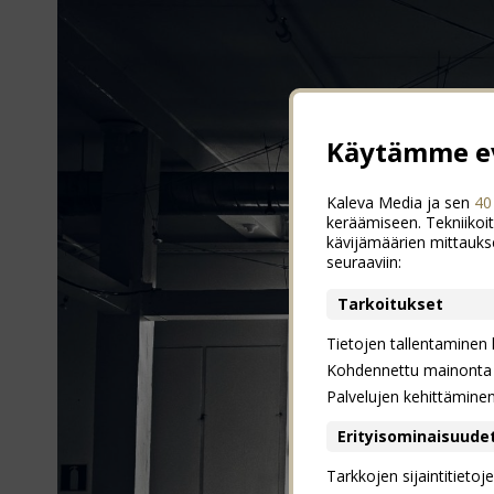
Käytämme ev
Kaleva Media ja sen
40
keräämiseen. Tekniikoit
kävijämäärien mittauks
seuraaviin:
Tarkoitukset
Tietojen tallentaminen la
Kohdennettu mainonta j
Palvelujen kehittämine
Erityisominaisuude
Tarkkojen sijaintitieto