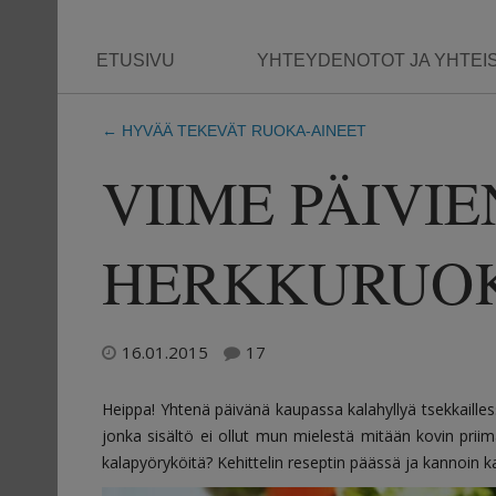
ETUSIVU
YHTEYDENOTOT JA YHTEI
←
HYVÄÄ TEKEVÄT RUOKA-AINEET
VIIME PÄIVIE
HERKKURUO
16.01.2015
17
Heippa! Yhtenä päivänä kaupassa kalahyllyä tsekkaillessa
jonka sisältö ei ollut mun mielestä mitään kovin priimaa
kalapyöryköitä? Kehittelin reseptin päässä ja kannoin k