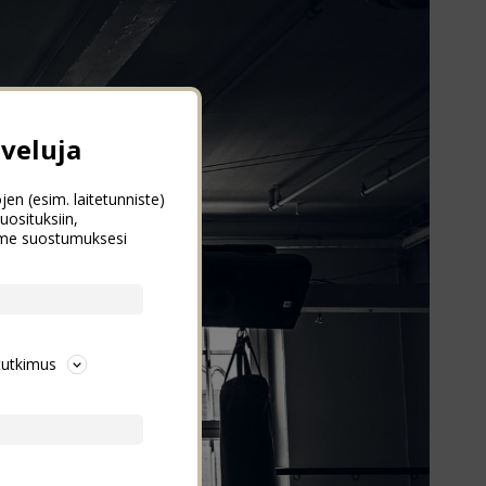
veluja
jen (esim. laitetunniste)
uosituksiin,
emme suostumuksesi
tutkimus