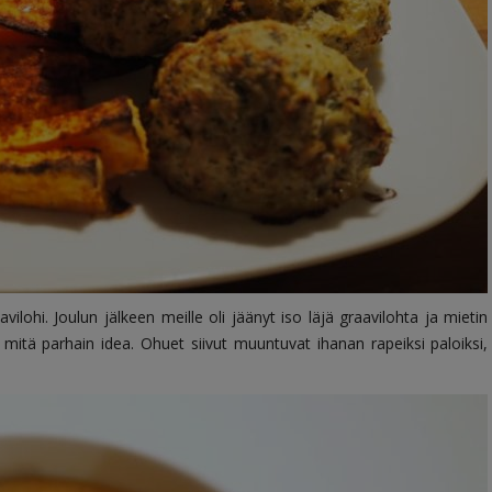
ilohi. Joulun jälkeen meille oli jäänyt iso läjä graavilohta ja mietin
li mitä parhain idea. Ohuet siivut muuntuvat ihanan rapeiksi paloiksi,