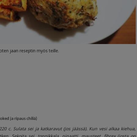
, joten jaan reseptin myös teille.
ked ja ripaus chiliä)
20 c. Sulata sei ja katkaravut (jos jäässä). Kun vesi alkaa kiehua,
en. Sekoita sei, tonnikkala, pinaatti, mausteet, fibrex (josta on