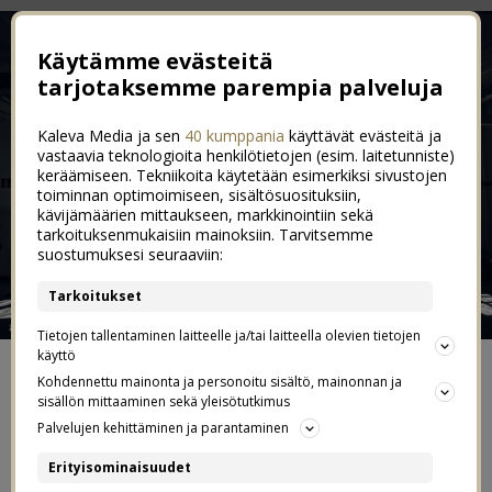
Käytämme evästeitä
tarjotaksemme parempia palveluja
Kaleva Media ja sen
40 kumppania
käyttävät evästeitä ja
vastaavia teknologioita henkilötietojen (esim. laitetunniste)
keräämiseen. Tekniikoita käytetään esimerkiksi sivustojen
toiminnan optimoimiseen, sisältösuosituksiin,
kävijämäärien mittaukseen, markkinointiin sekä
tarkoituksenmukaisiin mainoksiin. Tarvitsemme
suostumuksesi seuraaviin:
Tarkoitukset
Tietojen tallentaminen laitteelle ja/tai laitteella olevien tietojen
käyttö
ETUSIVU
Kohdennettu mainonta ja personoitu sisältö, mainonnan ja
sisällön mittaaminen sekä yleisötutkimus
Palvelujen kehittäminen ja parantaminen
YHTEYDENOTOT JA YHTEISTYÖT
Erityisominaisuudet