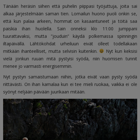
Tänään heräsin siihen että puhelin piippasi työjuttuja, joita sai
alkaa järjestelmään saman tien. Lomailun huono puoli onkin se,
että kun palaa arkeen, hommat on kasaantuneet ja töitä saa
paiskia ihan huolella. Sain onneksi klo 11:00 jumppani
tuurattavaksi, mutta ”jouduin” käydä polkemassa spinningin
iltapäivällä. Lähtökohdat urheiluun eivät olleet todellakaan
mitkään ihanteelliset, mutta selvisin kuitenkin.
Nyt kun keksisi
vielä jonkun ruuan mitä pystyisi syödä, niin huomisen tunnit
menee jo varmasti energisemmin.
Nyt pystyn samaistumaan niihin, jotka eivät vaan pysty syödä
riittävästi. On ihan kamalaa kun ei tee mieli ruokaa, vaikka ei ole
syönyt neljään päivään juurikaan mitään.