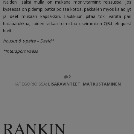
Näiden lisäksi mulla on mukana monivitamiinit reissussa. Jos
kyseessä on pidempi pätkä poissa kotoa, pakkailen myös kalaöljyt
ja deet mukaan kapsäkkiin. Laukkuun pitää toki varata pari
hätäpatukkaa, joiden virkaa toimittaa useimmiten QB:t eli quest
barit.
housut & t-paita – David*
*Intersport Vaasa
2
KATEGORIOISSA:
LISÄRAVINTEET
,
MATKUSTAMINEN
RANKIN