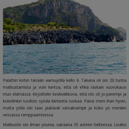
Palattiin kotiin tänään aamuyöllä kello 6. Takana oli siis 20 tuntia
matkustamista ja voin kertoa, että oli ehkä raskain vuorokausi
mun elämässä. Kirjoittelin keskiviikkona, että olo oli jo parempi ja
kokeilinkin tuolloin syödä kiinteetä ruokaa. Päivä meni ihan hyvin,
mutta yöllä iski taas jäätävät vatsakrampit ja koko yö menikin
vessassa ramppaamisessa.
Matkustin siis ilman yöunia, sairaana 35 asteen helteessä. Lisäksi