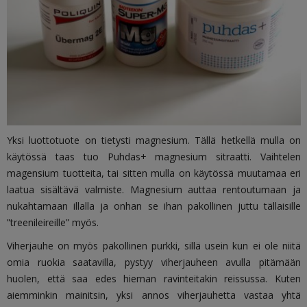
Yksi luottotuote on tietysti magnesium. Tällä hetkellä mulla on
käytössä taas tuo Puhdas+ magnesium sitraatti. Vaihtelen
magensium tuotteita, tai sitten mulla on käytössä muutamaa eri
laatua sisältävä valmiste. Magnesium auttaa rentoutumaan ja
nukahtamaan illalla ja onhan se ihan pakollinen juttu tällaisille
”treenileireille” myös.
Viherjauhe on myös pakollinen purkki, sillä usein kun ei ole niitä
omia ruokia saatavilla, pystyy viherjauheen avulla pitämään
huolen, että saa edes hieman ravinteitakin reissussa. Kuten
aiemminkin mainitsin, yksi annos viherjauhetta vastaa yhtä