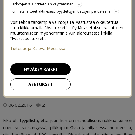
BIKINIBODY BOOTCAMP
Tarkkojen sijaintitietojen käyttäminen
Tunnista laitteet aktiivisesti pyydettyjen tietojen perusteella
BEACH BODY 2015
SUMMER FIT 2016
Voit tehdä tarkempia valintoja tai vastustaa oikeutettua
etua klikkaamalla “Asetukset”. Löydät asetukset valintojen
muuttamiseen myöhemmin sivun alareunasta linkillä
TUOTTEET
“Evästeasetukset”.
Tietosuoja Kaleva Mediassa
JOTKA SEURAA
HYVÄKSY KAIKKI
AINA MUKANA
ASETUKSET
06.02.2016
2
Eikö ole tyypillistä, että juuri kun on mahdollisuus nukkua kunnon
unet isossa sängyssä, pilkkopimeässä ja hiljaisessa huoneessa,
niin heräätkin kl 6.00 aamulla. Olosuhteet olisi siis olleet ihan