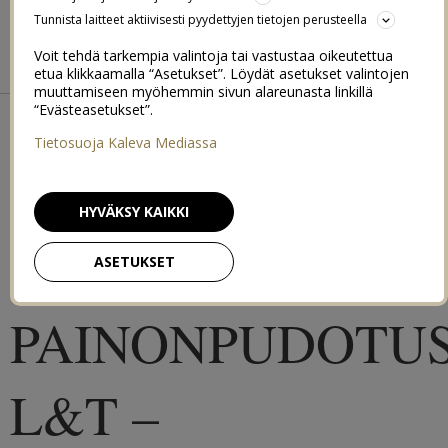
BIKINIBODY BOOTCAMP
Tunnista laitteet aktiivisesti pyydettyjen tietojen perusteella
Voit tehdä tarkempia valintoja tai vastustaa oikeutettua
BEACH BODY 2015
SUMMER FIT 2016
etua klikkaamalla “Asetukset”. Löydät asetukset valintojen
muuttamiseen myöhemmin sivun alareunasta linkillä
←
MITÄ TAPAHTUI KUN PÄÄTIN SYÖDÄ IHAN MITÄ TAHDON
“Evästeasetukset”.
ILMAN RAJOITTEITA?
KAUANKO KESTÄÄ PALAUTUA TREENISTÄ?
→
Tietosuoja Kaleva Mediassa
ASIAKKAAN
HYVÄKSY KAIKKI
TARINA: – 20 KG
ASETUKSET
PAINONPUDOTU
L&T –