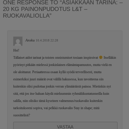
ONE RESPONSE TO “ASIAKKAAN TARINA: –
20 KG PAINONPUDOTUS L&T –
RUOKAVALIOLLA”
Ansku
10.4.2018 22:28
Hei!
Tällaiset aidot tarinat ja toisten onnistumiset tosiaan inspiroivat
Itselläkin
pyörinyt pitkään mielessä jonkinlainen elämäntapamuutos, mutta vielä en
ole aloittanut. Periaatteessa osaan kyllä syödä terveellisesti, mutta
esimerkiksi juuri määrät ovat välillä hakusessa, kun tavoitteena siis
kuitenkin olisi pudottaa jonkin verran ylimääräistä painoa. Mietinkin nyt
sitä, että jos itse haluan käydä mieluummin ryhmäliikuntatunneilla kuin
salilla, niin olisiko tämä kyseinen valmennus/ruokavalio kuitenkin
tarkoitukseeni sopiva, vai pelkkä ruokavalio Stay in shape; mitä
suosittelisit?
VASTAA