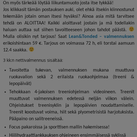
On myös tärkeää löytää liikuntamuoto josta itse tykkää!
Jos klikkasit tämän postauksen auki, olet ehkä itsekin kiinnostunut
tekemään jotain oman itsesi hyväksi? Ainoa asia mitä tarvitsee
tehdä on ALOITTAA! Kaikki aloittavat jostain ja mä todellakin
haluan auttaa sut siihen tavoitteeseen johon tahdot päästä.
Mulla olisikin nyt tarjous! Saat
Lean&Tonded – valmennuksen
erikoishintaan 59 €. Tarjous on voimassa 72 h, eli torstai aamuun
12.4 saakka.
3
kk
:
n nettivalmennus sisältää
:
Tavoitetta tukevan, valmennuksen mukana muuttuva
ruokavalion sekä 2 erilaista ruokaohjelmaa (treeni &
lepopäivät)
Tehokkaan 4-jakoisen treeniohjelman videoineen. Treenit
muuttuvat valmennuksen edetessä neljän viikon välein.
Ohjeistukset treenisyklin ja lepopäivien noudattamiselle.
Treenit koostuvat voima, hiit sekä plyometrisistä harjotuksista.
Pääpaino on salitreeneissä.
Focus pakaroissa ja sporttisen mallin hakemisessa!
Hiilihydraattiankkauksen ohjeineen ensimmäisessä syklissä