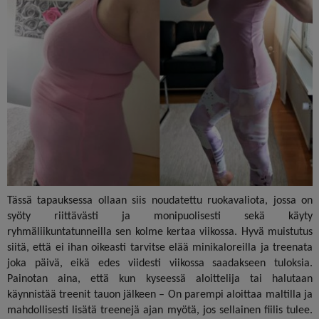
Tässä tapauksessa ollaan siis noudatettu ruokavaliota, jossa on
syöty riittävästi ja monipuolisesti sekä käyty
ryhmäliikuntatunneilla sen kolme kertaa viikossa. Hyvä muistutus
siitä, että ei ihan oikeasti tarvitse elää minikaloreilla ja treenata
joka päivä, eikä edes viidesti viikossa saadakseen tuloksia.
Painotan aina, että kun kyseessä aloittelija tai halutaan
käynnistää treenit tauon jälkeen – On parempi aloittaa maltilla ja
mahdollisesti lisätä treenejä ajan myötä, jos sellainen fiilis tulee.