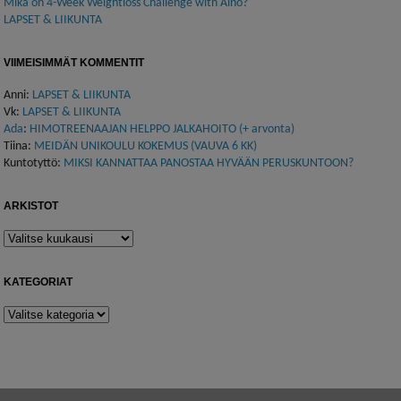
Mikä on 4-Week Weightloss Challenge with Aino?
LAPSET & LIIKUNTA
VIIMEISIMMÄT KOMMENTIT
Anni
:
LAPSET & LIIKUNTA
Vk
:
LAPSET & LIIKUNTA
Ada
:
HIMOTREENAAJAN HELPPO JALKAHOITO (+ arvonta)
Tiina
:
MEIDÄN UNIKOULU KOKEMUS (VAUVA 6 KK)
Kuntotyttö
:
MIKSI KANNATTAA PANOSTAA HYVÄÄN PERUSKUNTOON?
ARKISTOT
Arkistot
KATEGORIAT
Kategoriat