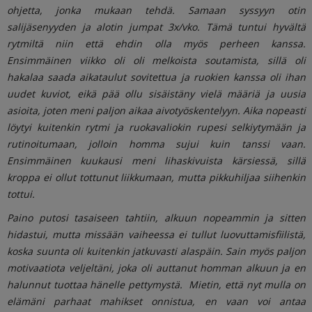
ohjetta, jonka mukaan tehdä. Samaan syssyyn otin
salijäsenyyden ja alotin jumpat 3x/vko. Tämä tuntui hyvältä
rytmiltä niin että ehdin olla myös perheen kanssa.
Ensimmäinen viikko oli oli melkoista soutamista, sillä oli
hakalaa saada aikataulut sovitettua ja ruokien kanssa oli ihan
uudet kuviot, eikä pää ollu sisäistäny vielä määriä ja uusia
asioita, joten meni paljon aikaa aivotyöskentelyyn. Aika nopeasti
löytyi kuitenkin rytmi ja ruokavaliokin rupesi selkiytymään ja
rutinoitumaan, jolloin homma sujui kuin tanssi vaan.
Ensimmäinen kuukausi meni lihaskivuista kärsiessä, sillä
kroppa ei ollut tottunut liikkumaan, mutta pikkuhiljaa siihenkin
tottui.
Paino putosi tasaiseen tahtiin, alkuun nopeammin ja sitten
hidastui, mutta missään vaiheessa ei tullut luovuttamisfiilistä,
koska suunta oli kuitenkin jatkuvasti alaspäin. Sain myös paljon
motivaatiota veljeltäni, joka oli auttanut homman alkuun ja en
halunnut tuottaa hänelle pettymystä. Mietin, että nyt mulla on
elämäni parhaat mahikset onnistua, en vaan voi antaa