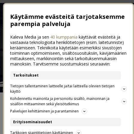
Käytämme evästeitä tarjotaksemme
parempia palveluja
Kaleva Media ja sen
40 kumppania
käyttävät evästeitä ja
vastaavia teknologioita henkilötietojen (esim. laitetunniste)
keräämiseen. Tekniikoita käytetään esimerkiksi sivustojen
toiminnan optimoimiseen, sisältösuosituksiin, kävijämäärien
mittaukseen, markkinointiin sekä tarkoituksenmukaisiin
mainoksiin. Tarvitsemme suostumuksesi seuraaviin:
Tarkoitukset
Tietojen tallentaminen laitteelle ja/tai laitteella olevien tietojen
käyttö
Kohdennettu mainonta ja personoitu sisältö, mainonnan ja
ETUSIVU
sisällön mittaaminen sekä yleisötutkimus
Palvelujen kehittäminen ja parantaminen
YHTEYDENOTOT JA YHTEISTYÖT
Erityisominaisuudet
Tarkkojen sijaintitietojen käyttäminen