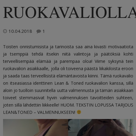
RUOKAVALIOLL
10.04.2018
1
Toisten onnistumisista ja tarinoista saa aina kivasti motivaatiota
ja tsemppiä tehdä itsekin niitä valintoja ja päätöksiä kohti
terveellisempää elämää ja parempaa oloa! Viime syksynä tein
ruokavalion asiakkaalle, jolla oli toiveena päästä liikakiloista eroon
ja saada taas terveellisistä elämäntavoista kiinni. Tämä ruokavalio
on itseasiassa identtinen Lean & Toned ruokavalion kanssa, sillä
aloin jo tuolloin suunnitella uutta valmennusta ja tämän asiakkaan
toiveet stemmasivat hyvin valmennuksen tavoitteiden suhteen,
joten sillä lähdettiin liikkeelle! HUOM. TEKSTIN LOPUSSA TARJOUS
LEAN&TONED – VALMENNUKSEEN!