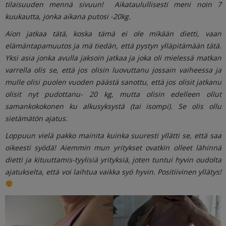
tilaisuuden mennä sivuun! Aikataulullisesti meni noin 7
kuukautta, jonka aikana putosi -20kg.
Aion jatkaa tätä, koska tämä ei ole mikään dietti, vaan
elämäntapamuutos ja mä tiedän, että pystyn ylläpitämään tätä.
Yksi asia jonka avulla jaksoin jatkaa ja joka oli mielessä matkan
varrella olis se, että jos olisin luovuttanu jossain vaiheessa ja
mulle olisi puolen vuoden päästä sanottu, että jos olisit jatkanu
olisit nyt pudottanu- 20 kg, mutta olisin edelleen ollut
samankokokonen ku alkusyksystä (tai isompi). Se olis ollu
sietämätön ajatus.
Loppuun vielä pakko mainita kuinka suuresti yllätti se, että saa
oikeesti syödä! Aiemmin mun yritykset ovatkin olleet lähinnä
dietti ja kituuttamis-tyylisiä yrityksiä, joten tuntui hyvin oudolta
ajatukselta, että voi laihtua vaikka syö hyvin. Positiivinen yllätys!