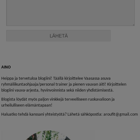
AINO
Heippa ja tervetuloa blogiini! Täällä kirjoittelee Vaasassa asuva
ryhmäliikuntaohjaaja/personal trainer ja pienen vauvan äiti! Kirjoittelen
blogiini vauva-arjesta, hyvinvoinnista sekä niiden yhdistämisestä.
Blogista löydät myös paljon vinkkejä terveelliseen ruokavalioon ja
urheilulliseen elämäntapaan!
Haluatko tehdä kanssani yhteistyötä? Lähetä sähköpostia: aroufit@gmail.com