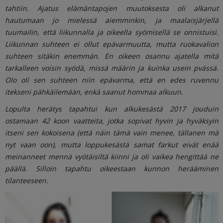
tahtiin. Ajatus elämäntapojen muutoksesta oli alkanut
hautumaan jo mielessä aiemminkin, ja maalaisjärjellä
tuumailin, että liikunnalla ja oikeella syömisellä se onnistuisi.
Liikunnan suhteen ei ollut epävarmuutta, mutta ruokavalion
suhteen sitäkin enemmän. En oikeen osannu ajatella mitä
tarkalleen voisin syödä, missä määrin ja kuinka usein pvässä.
Olo oli sen suhteen niin epävarma, että en edes ruvennu
itekseni pähkäilemään, enkä saanut hommaa alkuun.
Lopulta herätys tapahtui kun alkukesästä 2017 jouduin
ostamaan 42 koon vaatteita, jotka sopivat hyvin ja hyväksyin
itseni sen kokoisena (että näin tämä vain menee, tällanen mä
nyt vaan oon), mutta loppukesästä samat farkut eivät enää
meinanneet mennä vyötäisiltä kiinni ja oli vaikea hengittää ne
päällä. Silloin tapahtu oikeestaan kunnon herääminen
tilanteeseen.