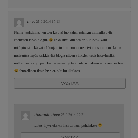
iines
25.9.2014 17:13
Nämä ”pohdinnat” on tosi kivoja! tuo vähän jotenkin inhimillisyyttä
enemmän tähän blogiin
ehkä siksi kun nää on sun henk.koht.
mielipiteitä, eikä vain faktoja niin kuin monet treenivinkit sun muut. Ja toki
muistuttaa myös kaikkia tätä blogia niiden vinkkien takia lukevia siitä,
milloin menee yli ja oliko elämässä nyt tärkeintä sittenkään se reisivako tms.
ihmeellinen ilmiö btw, en ollu kuullutkaan..
VASTAA
ainorouhiainen
25.9.2014 20:21
Kiitos, hyvä että en ihan turhaan pohdiskele
VASTAA