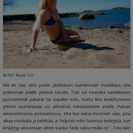
Ai hä? Kuva:
Eve
Mä en näe, että jonkin yksittäisen ruumiinosan muokkaus olisi
pidemmän päälle järkevä tavoite. Toki voi treenata saadakseen
pyöreämmät pakarat tai sixpäkin esiin, mutta liika keskittyminen
yhteen ruumiinosaa voi aiheuttaa sokeutumisen asialle. Puhuin
aikaisemmassa postauksessa, että kun keksii itsestään vian, jota
alkaa muokata ja kehittää, ei helposti edes huomaa kehitystä, kun
keskittyy ainoastaan siihen kuinka ”läski vatsa mulla on” ..Toki näin