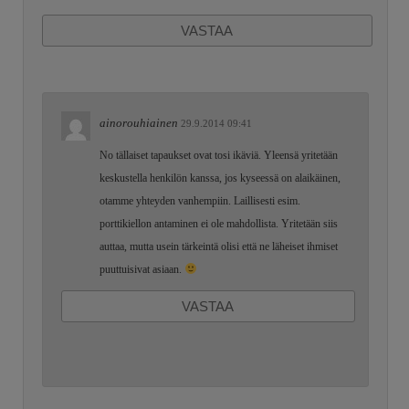
VASTAA
ainorouhiainen
29.9.2014 09:41
No tällaiset tapaukset ovat tosi ikäviä. Yleensä yritetään
keskustella henkilön kanssa, jos kyseessä on alaikäinen,
otamme yhteyden vanhempiin. Laillisesti esim.
porttikiellon antaminen ei ole mahdollista. Yritetään siis
auttaa, mutta usein tärkeintä olisi että ne läheiset ihmiset
puuttuisivat asiaan.
VASTAA