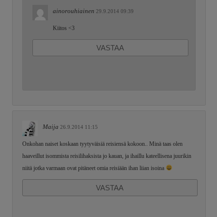
ainorouhiainen
29.9.2014 09:39
Kiitos <3
VASTAA
Maija
26.9.2014 11:15
Onkohan naiset koskaan tyytyväisiä reisiensä kokoon.. Minä taas olen
haaveillut isommista reisilihaksista jo kauan, ja ihaillu kateellisena juurikin
niitä jotka varmaan ovat pitäneet omia reisiään ihan liian isoina
VASTAA