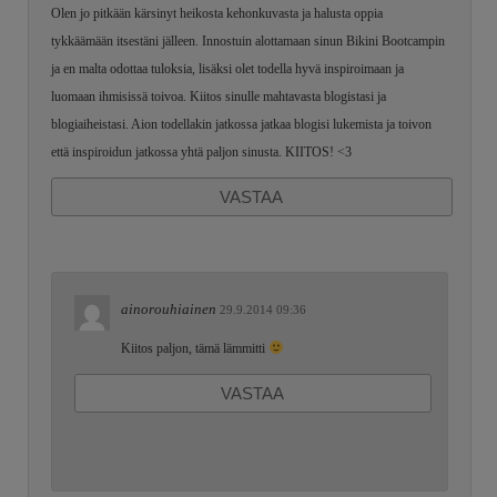
Olen jo pitkään kärsinyt heikosta kehonkuvasta ja halusta oppia
tykkäämään itsestäni jälleen. Innostuin alottamaan sinun Bikini Bootcampin
ja en malta odottaa tuloksia, lisäksi olet todella hyvä inspiroimaan ja
luomaan ihmisissä toivoa. Kiitos sinulle mahtavasta blogistasi ja
blogiaiheistasi. Aion todellakin jatkossa jatkaa blogisi lukemista ja toivon
että inspiroidun jatkossa yhtä paljon sinusta. KIITOS! <3
VASTAA
ainorouhiainen
29.9.2014 09:36
Kiitos paljon, tämä lämmitti
VASTAA