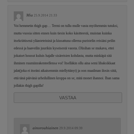
Mia
25.9.2014 21:33
Voi hemmetin thigh gap… Termi on tullu mulle vasta myöhemmin tutuksi,
mutta vuosia sitten ennen kuin tiesin koko käsitteestä, muistan kuinka
itsekriittisenä yläasteteininä ja kiusattuna olleena puristelin reisiäni peilin
edessä ja haaveilin juurikin kyseisestä vaosta..Olisihan se mukava, ettei
jokaiset housut kuluis hajalle sisäreisien kohdasta, mutta minkäpä sitä
ihminen ruumiinrakenteellensa voi! Itselläkin ollu aina semi lihaksikkaat
jalat(joka ei itseäni aikaisemmin miellyttänyt) ja oon maailman ilosin siitä,
että tänä päivänä urheilullinen kroppa on se, mitä monet ihannoi. Ihan sama
jollakin thigh gapilla!
VASTAA
ainorouhiainen
29.9.2014 09:39