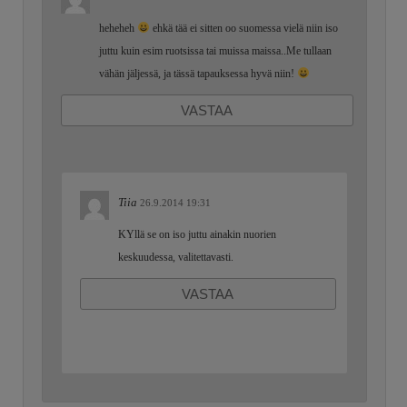
heheheh
ehkä tää ei sitten oo suomessa vielä niin iso
juttu kuin esim ruotsissa tai muissa maissa..Me tullaan
vähän jäljessä, ja tässä tapauksessa hyvä niin!
VASTAA
Tiia
26.9.2014 19:31
KYllä se on iso juttu ainakin nuorien
keskuudessa, valitettavasti.
VASTAA