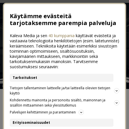
Käytämme evästeitä
tarjotaksemme parempia palveluja
Kaleva Media ja sen
40 kumppania
käyttävät evästeitä ja
vastaavia teknologioita henkilötietojen (esim. laitetunniste)
keräämiseen. Tekniikoita käytetään esimerkiksi sivustojen
toiminnan optimoimiseen, sisältösuosituksiin,
kävijämäärien mittaukseen, markkinointiin sekä
tarkoituksenmukaisiin mainoksiin. Tarvitsemme
suostumuksesi seuraaviin:
Tarkoitukset
Tietojen tallentaminen laitteelle ja/tai laitteella olevien tietojen
käyttö
ETUSIVU
Kohdennettu mainonta ja personoitu sisältö, mainonnan ja
sisällön mittaaminen sekä yleisötutkimus
Palvelujen kehittäminen ja parantaminen
YHTEYDENOTOT JA YHTEISTYÖT
Erityisominaisuudet