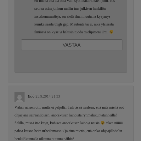
eri mieltä että tää olisi vain syömishäiriöisten juttu. Jos
seuraa esim jonkun mallin tms julkisen henkilön
instakommentteja, on siellä ihan muutama kysymys
kuinka saada thigh gap. Mautonta tai ei, aika yleisestä
ilmiöstä on kyse ja halusin tuoda mielipiteeni ilmi.
VASTAA
Böö
25.9.2014 21:33
Vähän aiheen ohi, mutta ei paljolti.. Tuli tässä mieleen, että mitä mieltä oot
ohjaajana sairaanlloisen, anorektisen laihoista ryhmäliikuntatunneilla?
Salilla, missä itse käyn, kuhisee anorektisen laihoja naisia
tekee niiiiiii
pahaa katsoa heitä urheilemassa :/ ja aina mietin, että onko ohjaajilla/salin
henkilökunnalla oikeutta puuttua näihin?