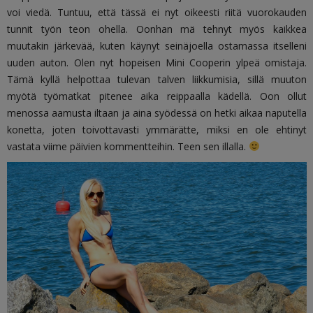
voi viedä. Tuntuu, että tässä ei nyt oikeesti riitä vuorokauden
tunnit työn teon ohella. Oonhan mä tehnyt myös kaikkea
muutakin järkevää, kuten käynyt seinäjoella ostamassa itselleni
uuden auton. Olen nyt hopeisen Mini Cooperin ylpeä omistaja.
Tämä kyllä helpottaa tulevan talven liikkumisia, sillä muuton
myötä työmatkat pitenee aika reippaalla kädellä. Oon ollut
menossa aamusta iltaan ja aina syödessä on hetki aikaa naputella
konetta, joten toivottavasti ymmärätte, miksi en ole ehtinyt
vastata viime päivien kommentteihin. Teen sen illalla.