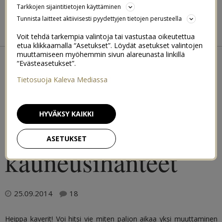
BIKINIBODY BOOTCAMP
Tarkkojen sijaintitietojen käyttäminen
Tunnista laitteet aktiivisesti pyydettyjen tietojen perusteella
BEACH BODY 2015
SUMMER FIT 2016
Voit tehdä tarkempia valintoja tai vastustaa oikeutettua
etua klikkaamalla “Asetukset”. Löydät asetukset valintojen
←
Perinteisestä kotiruuasta terveellisempää
muuttamiseen myöhemmin sivun alareunasta linkillä
Mistä tukala olo ja turvotus johtuu?
→
“Evästeasetukset”.
”thigh gap” ja muut
Tietosuoja Kaleva Mediassa
fiksut
HYVÄKSY KAIKKI
ASETUKSET
kauneusihanteet
25.09.2014
18
Heippa kaverit! Voi hitsi vie miten paljon aikaa yksi muuttaminen