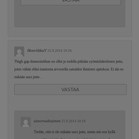
HenriikkaV
25.9.2014 19:34
Thigh gap-ihannointihan on ollut jo todella pitkään syömishäiriöisten juttu,
joten vähän ehkä mautonta arvostella sairaiden ihmisten ajatuksia. Ei tää oo
mikään uusi juttu…
VASTAA
ainorouhiainen
25.9.2014 20:18
Tiedän, että ei ole mikään uusi juttu, mutta mä oon kyllä