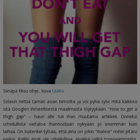
Siinäpä fiksu ohje.. kuva
täältä
Selasin nettiä tämän asian tiimoilta ja voi pyhä sylvi mitä kaikkea
sitä Googlen ihmeellisestä maailmasta löytyykään. ”How to get a
thigh gap” – haun alle tuli ihan muutama artikkeli. Onneksi
urheilullista vartaloa ihannoidaan nykyään jo enemmän kuin
laihaa. On kuitenkin tylsää, että aina on jokin ”ihanne” mihin pitäisi
pyrkiä. Kaikki eivät ole urheilullisia, eivätkä välitä treenaamisesta,