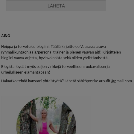
AINO
Heippa ja tervetuloa blogiini! Täällä kirjoittelee Vaasassa asuva
ryhmäliikuntaohjaaja/personal trainer ja pienen vauvan äiti! Kirjoittelen
blogiini vauva-arjesta, hyvinvoinnista sekä niiden yhdistämisestä.
Blogista löydät myös paljon vinkkejä terveelliseen ruokavalioon ja
urheilulliseen elämäntapaan!
Haluatko tehdä kanssani yhteistyötä? Lähetä sähköpostia: aroufit@gmail.com