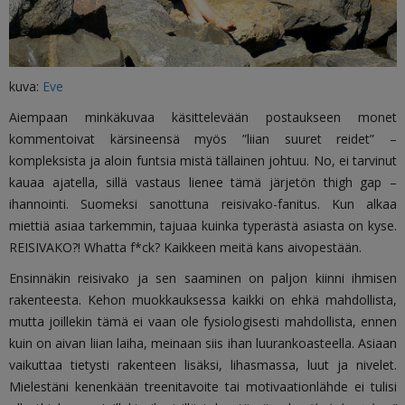
kuva:
Eve
Aiempaan minkäkuvaa käsittelevään postaukseen monet
kommentoivat kärsineensä myös ”liian suuret reidet” –
kompleksista ja aloin funtsia mistä tällainen johtuu. No, ei tarvinut
kauaa ajatella, sillä vastaus lienee tämä järjetön thigh gap –
ihannointi. Suomeksi sanottuna reisivako-fanitus. Kun alkaa
miettiä asiaa tarkemmin, tajuaa kuinka typerästä asiasta on kyse.
REISIVAKO?! Whatta f*ck? Kaikkeen meitä kans aivopestään.
Ensinnäkin reisivako ja sen saaminen on paljon kiinni ihmisen
rakenteesta. Kehon muokkauksessa kaikki on ehkä mahdollista,
mutta joillekin tämä ei vaan ole fysiologisesti mahdollista, ennen
kuin on aivan liian laiha, meinaan siis ihan luurankoasteella. Asiaan
vaikuttaa tietysti rakenteen lisäksi, lihasmassa, luut ja nivelet.
Mielestäni kenenkään treenitavoite tai motivaationlähde ei tulisi