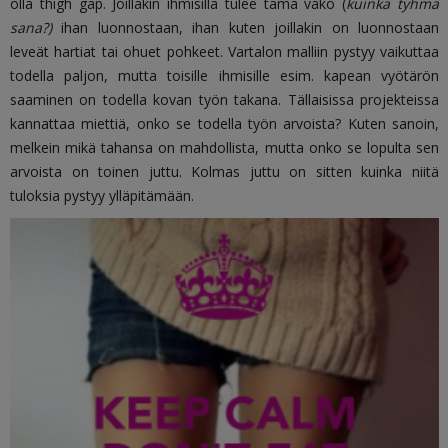
olla thigh gap. Joillakin ihmisillä tulee tämä vako (
kuinka tyhmä
sana?)
ihan luonnostaan, ihan kuten joillakin on luonnostaan
leveät hartiat tai ohuet pohkeet. Vartalon malliin pystyy vaikuttaa
todella paljon, mutta toisille ihmisille esim. kapean vyötärön
saaminen on todella kovan työn takana. Tällaisissa projekteissa
kannattaa miettiä, onko se todella työn arvoista? Kuten sanoin,
melkein mikä tahansa on mahdollista, mutta onko se lopulta sen
arvoista on toinen juttu. Kolmas juttu on sitten kuinka niitä
tuloksia pystyy ylläpitämään.