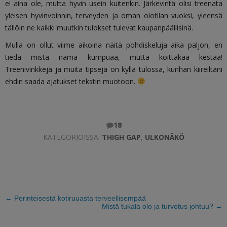
ei aina ole, mutta hyvin usein kuitenkin. Järkevintä olisi treenata
yleisen hyvinvoinnin, terveyden ja oman olotilan vuoksi, yleensä
tällöin ne kaikki muutkin tulokset tulevat kaupanpäällisinä.
Mulla on ollut viime aikoina näitä pohdiskeluja aika paljon, en
tiedä mistä nämä kumpuaa, mutta koittakaa kestää!
Treenivinkkejä ja muita tipsejä on kyllä tulossa, kunhan kiireiltäni
ehdin saada ajatukset tekstin muotoon.
18
KATEGORIOISSA:
THIGH GAP
,
ULKONÄKÖ
←
Perinteisestä kotiruuasta terveellisempää
Mistä tukala olo ja turvotus johtuu?
→