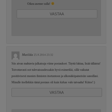
Oikea asenne sulla!
VASTAA
Matilda
25.9.2014 23:32
Siis aivan mahtavia julkaisuja viime postaukset. Täyttä faktaa, lisää tällaista!
Toivottavasti oot tulevaisuudessakin hyvä esimerkki, sillä vaikutat
positiivisesti monien ihmisten itsetuntoon ja ulkonäköpaineisiin sanoillasi.
Minulle itsellekkin tämä postaus oli kuin kirkas valo taivaalta! Kiitos!:)
VASTAA