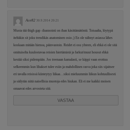
Ace82
30.9.2014 20:21
Musta tää thigh gap -ihannointi on ihan käsittämätöntä. Toisaalta, löytypä
iteltäkin sit joku trendikäs anatominen osio.;) En ole nähnyt asiassa lähes
koskaan mitään hienoa, päinvastoin. Reidet ei osu yhteen, eli ehkä ei ole sitä
omituiselta kuulostavaa reisien hiertämistä ja farkut/muut housut ehkä
kestää siksi pidempään. Jos treenaan kamalasti, se käppi vaan erottuu
selkeemmin kun lihakset tulee esiin ja mahdollinen rasva joka siis sijaitsee
eri tavalla reisissä kiinteytyy liikaa…siksi mieluummin liikun kohtuullisesti
ja säilytän niitä naisellisia muotoja edes hiukan. Eli ei me kaikki moisen
omaavat edes arvosteta sitä.
VASTAA