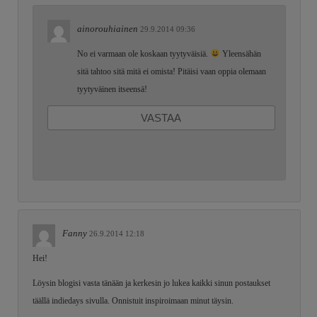
ainorouhiainen
29.9.2014 09:36
No ei varmaan ole koskaan tyytyväisiä.
Yleensähän
sitä tahtoo sitä mitä ei omista! Pitäisi vaan oppia olemaan
tyytyväinen itseensä!
VASTAA
Fanny
26.9.2014 12:18
Hei!
Löysin blogisi vasta tänään ja kerkesin jo lukea kaikki sinun postaukset
täällä indiedays sivulla. Onnistuit inspiroimaan minut täysin.