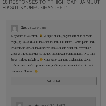
18 RESPONSES TO “”THIGH GAP” JA MUUT
FIKSUT KAUNEUSIHANTEET”
Tiina
25.9.2014 15:39
Ei hyvänen aika sentään!
Mun piti oikein googlata, että mikä halvatun
thigh gap, koska en ollut moisesta koskaan kuullutkaan. Tämän postauksen
innoittamana katsoin itseäni peilistä ja totesin, että ei muuten löydy thigh
gapia tästä kropasta eikä tuu muuten milloinkaan löytymäänkään, hyvä niin!
Jestas, kaikkea ne keksii.
Kiitos Aino, sain tästä thigh gapista päivän
parhaat naurut, vaikka postauksen syvällisempi osuus ei missään nimessä
naurettava ollutkaan.
VASTAA
ainorouhiainen
25.9.2014 20:21