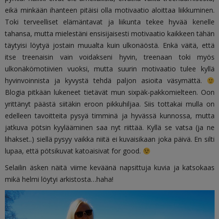
eikä minkään ihanteen pitäisi olla motivaatio aloittaa liikkuminen.
Toki terveelliset elämäntavat ja liikunta tekee hyvää kenelle
tahansa, mutta mielestäni ensisijaisesti motivaatio kaikkeen tähän
täytyisi löytyä jostain muualta kuin ulkonäöstä. Enkä väitä, että
itse treenaisin vain voidakseni hyvin, treenaan toki myös
ulkonäkömotiivien vuoksi, mutta suurin motivaatio tulee kyllä
hyvinvoinnista ja kyvystä tehdä paljon asioita väsymättä.
Blogia pitkään lukeneet tietävät mun sixpäk-pakkomielteen. Oon
yrittänyt päästä siitäkin eroon pikkuhiljaa. Siis tottakai mulla on
edelleen tavoitteita pysyä timminä ja hyvässä kunnossa, mutta
jatkuva pötsin kyylääminen saa nyt riittää. Kyllä se vatsa (ja ne
lihakset..) siellä pysyy vaikka niitä ei kuvaisikaan joka päivä. En silti
lupaa, että pötsikuvat katoaisivat for good.
Selailin äsken näitä viime keväänä napsittuja kuvia ja katsokaas
mikä helmi löytyi arkistosta…haha!