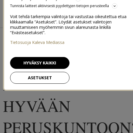
BIKINIBODY BOOTCAMP
Tunnista laitteet aktiivisesti pyydettyjen tietojen perusteella
Voit tehdä tarkempia valintoja tai vastustaa oikeutettua etua
BEACH BODY 2015
SUMMER FIT 2016
klikkaamalla “Asetukset”. Löydät asetukset valintojen
muuttamiseen myöhemmin sivun alareunasta linkillä
“Evästeasetukset”.
MIKSI
Tietosuoja Kaleva Mediassa
KANNATTAA
HYVÄKSY KAIKKI
PANOSTAA
ASETUKSET
HYVÄÄN
PERUSKUNTOON