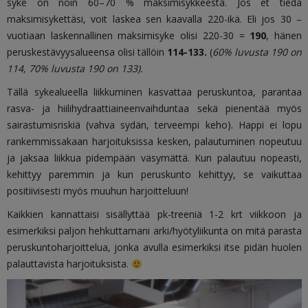
syke on noin 60–70 % maksimisykkeestä. Jos et tiedä
maksimisykettäsi, voit laskea sen kaavalla 220-ikä. Eli jos 30 –
vuotiaan laskennallinen maksimisyke olisi 220-30 =
190
, hänen
peruskestävyysalueensa olisi tällöin
114-133.
(
60% luvusta 190 on
114, 70% luvusta 190 on 133).
Tällä sykealueella liikkuminen kasvattaa peruskuntoa, parantaa
rasva- ja hiilihydraattiaineenvaihduntaa sekä pienentää myös
sairastumisriskiä (vahva sydän, terveempi keho). Happi ei lopu
rankemmissakaan harjoituksissa kesken, palautuminen nopeutuu
ja jaksaa liikkua pidempään väsymättä. Kun palautuu nopeasti,
kehittyy paremmin ja kun peruskunto kehittyy, se vaikuttaa
positiivisesti myös muuhun harjoitteluun!
Kaikkien kannattaisi sisällyttää pk-treeniä 1-2 krt viikkoon ja
esimerkiksi paljon hehkuttamani arki/hyötyliikunta on mitä parasta
peruskuntoharjoittelua, jonka avulla esimerkiksi itse pidän huolen
palauttavista harjoituksista.