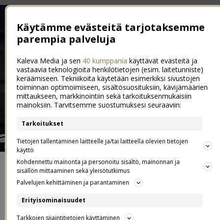
Käytämme evästeitä tarjotaksemme
parempia palveluja
Kaleva Media ja sen
40 kumppania
käyttävät evästeitä ja
vastaavia teknologioita henkilötietojen (esim. laitetunniste)
keräämiseen. Tekniikoita käytetään esimerkiksi sivustojen
toiminnan optimoimiseen, sisältösuosituksiin, kävijämäärien
mittaukseen, markkinointiin sekä tarkoituksenmukaisiin
mainoksiin. Tarvitsemme suostumuksesi seuraaviin:
Tarkoitukset
Tietojen tallentaminen laitteelle ja/tai laitteella olevien tietojen
käyttö
Kohdennettu mainonta ja personoitu sisältö, mainonnan ja
ETUSIVU
sisällön mittaaminen sekä yleisötutkimus
Palvelujen kehittäminen ja parantaminen
YHTEYDENOTOT JA YHTEISTYÖT
Erityisominaisuudet
Tarkkojen sijaintitietojen käyttäminen