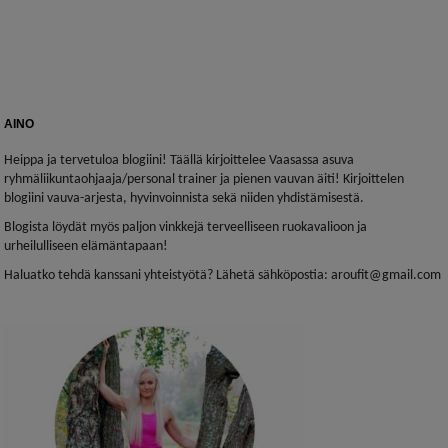
AINO
Heippa ja tervetuloa blogiini! Täällä kirjoittelee Vaasassa asuva
ryhmäliikuntaohjaaja/personal trainer ja pienen vauvan äiti! Kirjoittelen
blogiini vauva-arjesta, hyvinvoinnista sekä niiden yhdistämisestä.
Blogista löydät myös paljon vinkkejä terveelliseen ruokavalioon ja
urheilulliseen elämäntapaan!
Haluatko tehdä kanssani yhteistyötä? Lähetä sähköpostia: aroufit@gmail.com