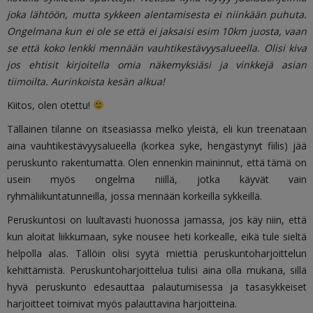
joka lähtöön, mutta sykkeen alentamisesta ei niinkään puhuta.
Ongelmana kun ei ole se että ei jaksaisi esim 10km juosta, vaan
se että koko lenkki mennään vauhtikestävyysalueella. Olisi kiva
jos ehtisit kirjoitella omia näkemyksiäsi ja vinkkejä asian
tiimoilta. Aurinkoista kesän alkua!
Kiitos, olen otettu!
Tällainen tilanne on itseasiassa melko yleistä, eli kun treenataan
aina vauhtikestävyysalueella (korkea syke, hengästynyt fiilis) jää
peruskunto rakentumatta. Olen ennenkin maininnut, että tämä on
usein myös ongelma niillä, jotka käyvät vain
ryhmäliikuntatunneilla, jossa mennään korkeilla sykkeillä.
Peruskuntosi on luultavasti huonossa jamassa, jos käy niin, että
kun aloitat liikkumaan, syke nousee heti korkealle, eikä tule sieltä
helpolla alas. Tällöin olisi syytä miettiä peruskuntoharjoittelun
kehittämistä. Peruskuntoharjoittelua tulisi aina olla mukana, sillä
hyvä peruskunto edesauttaa palautumisessa ja tasasykkeiset
harjoitteet toimivat myös palauttavina harjoitteina.