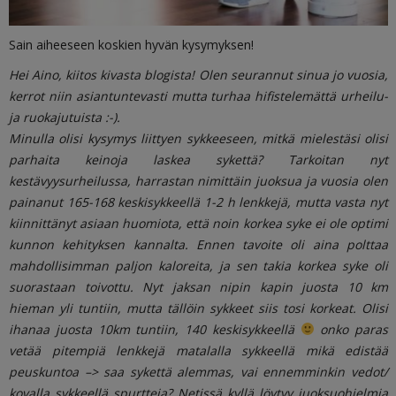
Sain aiheeseen koskien hyvän kysymyksen!
Hei Aino, kiitos kivasta blogista! Olen seurannut sinua jo vuosia,
kerrot niin asiantuntevasti mutta turhaa hifistelemättä urheilu-
ja ruokajutuista :-).
Minulla olisi kysymys liittyen sykkeeseen, mitkä mielestäsi olisi
parhaita keinoja laskea sykettä? Tarkoitan nyt
kestävyysurheilussa, harrastan nimittäin juoksua ja vuosia olen
painanut 165-168 keskisykkeellä 1-2 h lenkkejä, mutta vasta nyt
kiinnittänyt asiaan huomiota, että noin korkea syke ei ole optimi
kunnon kehityksen kannalta. Ennen tavoite oli aina polttaa
mahdollisimman paljon kaloreita, ja sen takia korkea syke oli
suorastaan toivottu. Nyt jaksan nipin kapin juosta 10 km
hieman yli tuntiin, mutta tällöin sykkeet siis tosi korkeat. Olisi
ihanaa juosta 10km tuntiin, 140 keskisykkeellä
onko paras
vetää pitempiä lenkkejä matalalla sykkeellä mikä edistää
peuskuntoa –> saa sykettä alemmas, vai ennemminkin vedot/
kovalla sykkeellä spurtteja? Netissä kyllä löytyy juoksuohjelmia